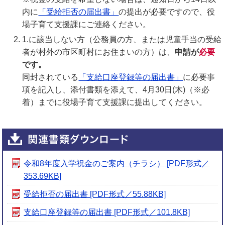
内に
「受給拒否の届出書」
の提出が必要ですので、役
場子育て支援課にご連絡ください。
1.に該当しない方（公務員の方、または児童手当の受給
者が村外の市区町村にお住まいの方）は、
申請が
必要
です。
同封されている
「支給口座登録等の届出書」
に必要事
項を記入し、添付書類を添えて、4月30日(木)（※必
着）までに役場子育て支援課に提出してください。
令和8年度入学祝金のご案内（チラシ） [PDF形式／
353.69KB]
受給拒否の届出書 [PDF形式／55.88KB]
支給口座登録等の届出書 [PDF形式／101.8KB]