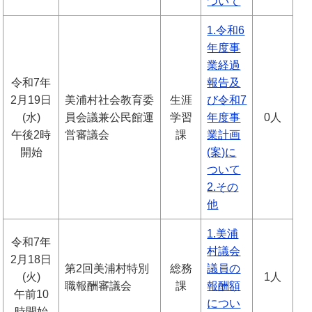
ついて
1.令和6
年度事
業経過
令和7年
報告及
2月19日
美浦村社会教育委
生涯
び令和7
(水)
員会議兼公民館運
学習
年度事
0人
午後2時
営審議会
課
業計画
開始
(案)に
ついて
2.その
他
1.美浦
令和7年
村議会
2月18日
第2回美浦村特別
総務
議員の
(火)
1人
職報酬審議会
課
報酬額
午前10
につい
時開始