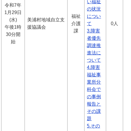
い福祉
令和7年
の状況
1月29日
福祉
につい
(水)
美浦村地域自立支
介護
て
0人
午後1時
援協議会
課
3.障害
30分開
者優先
始
調達推
進法に
ついて
4.障害
福祉事
業所分
科会で
の事例
報告と
その課
題
5.その