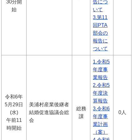
30分開
告につ
始
いて
3.第11
回PTA
部会の
報告に
ついて
1.令和5
年度事
業報告
2.令和5
年度決
令和6年
算報告
5月29日
美浦村産業後継者
総務
3.令和6
(水)
結婚促進協議会総
0人
課
年度事
午前11
会
業計画
時開始
（案）
4.令和6