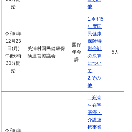
始
他
1.令和5
年度国
令和6年
民健康
12月23
保険特
国保
日(月)
美浦村国民健康保
別会計
年金
5人
午後6時
険運営協議会
の決算
課
30分開
につい
始
て
2.その
他
1.美浦
村在宅
医療・
介護連
携事業
令和6年