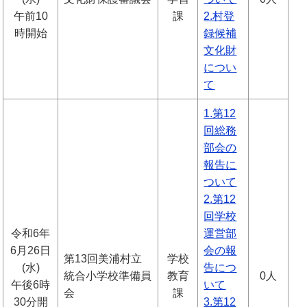
午前10
課
2.村登
時開始
録候補
文化財
につい
て
1.第12
回総務
部会の
報告に
ついて
2.第12
回学校
令和6年
運営部
6月26日
会の報
第13回美浦村立
学校
(水)
告につ
統合小学校準備員
教育
0人
午後6時
いて
会
課
30分開
3.第12