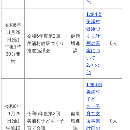
他
1.第4次
美浦村
令和6年
健康づ
11月29
令和6年度第2回
健康
くり計
日(金)
美浦村健康づくり
増進
画の素
0人
午後1時
推進協議会
課
案につ
30分開
いて
始
2.その
他
1.第3期
美浦村
子ど
令和6年
も・子
11月29
令和6年度第2回
健康
育て支
日(金)
美浦村子ども・子
増進
援事業
0人
午前10
育て会議
課
計画の