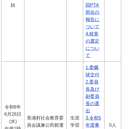
始
回PTA
部会の
報告に
ついて
4.校章
の選定
につい
て
1.委嘱
状交付
2.委員
長及び
副委員
長の選
令和6年
出
6月26日
美浦村社会教育委
生涯
3.令和5
(水)
員会議兼公民館運
学習
年度事
0人
午後1時