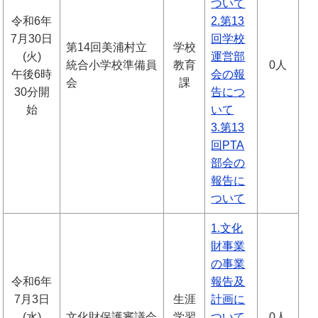
ついて
令和6年
2.第13
7月30日
回学校
第14回美浦村立
学校
(火)
運営部
統合小学校準備員
教育
0人
午後6時
会の報
会
課
30分開
告につ
始
いて
3.第13
回PTA
部会の
報告に
ついて
1.文化
財事業
の事業
令和6年
報告及
7月3日
生涯
計画に
(水)
文化財保護審議会
学習
ついて
0人