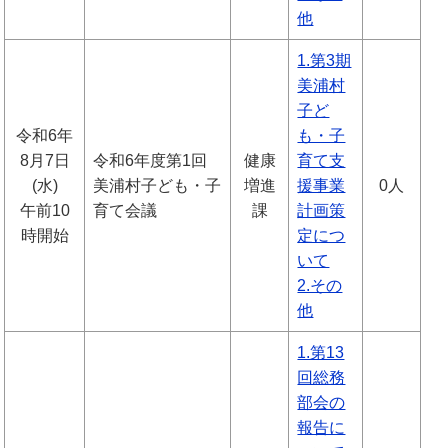
他
1.第3期
美浦村
子ど
令和6年
も・子
8月7日
令和6年度第1回
健康
育て支
(水)
美浦村子ども・子
増進
援事業
0人
午前10
育て会議
課
計画策
時開始
定につ
いて
2.その
他
1.第13
回総務
部会の
報告に