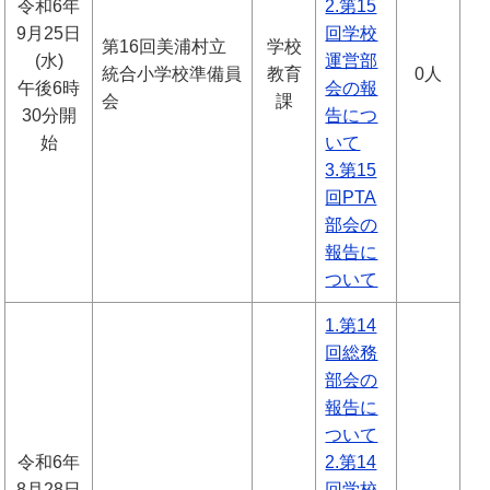
令和6年
2.第15
9月25日
回学校
第16回美浦村立
学校
(水)
運営部
統合小学校準備員
教育
0人
午後6時
会の報
会
課
30分開
告につ
始
いて
3.第15
回PTA
部会の
報告に
ついて
1.第14
回総務
部会の
報告に
ついて
令和6年
2.第14
8月28日
回学校