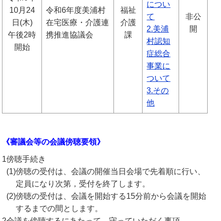
につい
10月24
令和6年度美浦村
福祉
て
非公
日(木)
在宅医療・介護連
介護
2.美浦
開
午後2時
携推進協議会
課
村認知
開始
症総合
事業に
ついて
3.その
他
《審議会等の会議傍聴要領》
1
傍聴手続き
(1)
傍聴の受付は、会議の開催当日会場で先着順に行い、
定員になり次第，受付を終了します。
(2)
傍聴の受付は、会議を開始する15分前から会議を開始
するまでの間とします。
2
会議を傍聴するにあたって、守っていただく事項