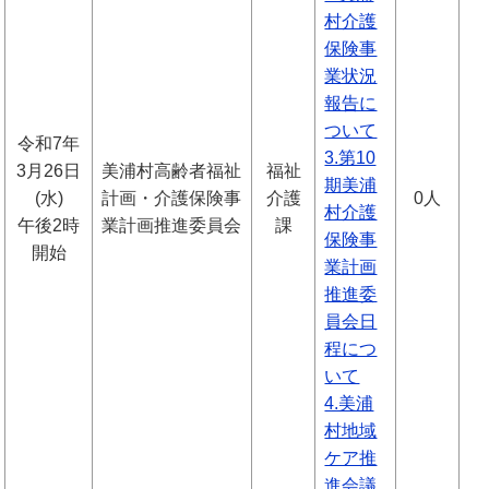
村介護
保険事
業状況
報告に
ついて
令和7年
3.第10
3月26日
美浦村高齢者福祉
福祉
期美浦
(水)
計画・介護保険事
介護
0人
村介護
午後2時
業計画推進委員会
課
保険事
開始
業計画
推進委
員会日
程につ
いて
4.美浦
村地域
ケア推
進会議