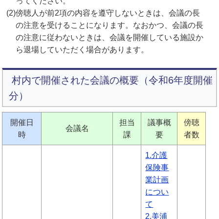
ってください。
(2)
傍聴人が前2項の内容を遵守しないときは、会議の長
の注意を受けることになります。なおかつ、会議の長
の注意に従わないときは、会議を開催している施設か
ら退場していただく場合があります。
村内で開催された会議の概要（令和6年度開催
分）
開催日
担当
議事概
傍聴
会議名
時
課
要
者数
1.介護
保険事
業計画
につい
て
2.美浦