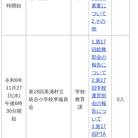
時開始
素案に
ついて
2.その
他
1.第17
回総務
部会の
報告に
ついて
令和6年
2.第17
11月27
回学校
第18回美浦村立
学校
日(水)
運営部
統合小学校準備員
教育
0人
午後6時
会の報
会
課
30分開
告につ
始
いて
3.第17
回PTA