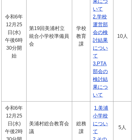
果につ
いて
令和6年
2.学校
12月25
運営部
第19回美浦村立
学校
日(水)
会の検
統合小学校準備員
教育
10人
午後6時
討結果
会
課
30分開
につい
始
て
3.PTA
部会の
検討結
果につ
いて
令和6年
1.美浦
12月25
小学校
日(水)
美浦村総合教育会
総務
につい
5人
午後2時
議
課
て
30分開
2.その