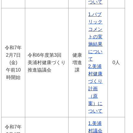
ついて
1.パブ
リック
コメン
トの実
施結果
令和7年
につい
2月7日
令和6年度第3回
健康
て
(金)
美浦村健康づくり
増進
0人
2.美浦
午前10
推進協議会
課
村健康
時開始
づくり
計画
（原
案）に
ついて
1.美浦
令和7年
村議会