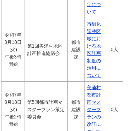
定につ
いて
市街化
調整区
令和7年
域にお
3月18日
都市
第1回美浦村地区
ける地
(火)
建設
0人
計画推進協議会
区計画
午後3時
課
制度の
開始
活用に
ついて
美浦村
令和7年
都市計
3月18日
第5回都市計画マ
都市
画マス
(火)
スタープラン策定
建設
タープ
0人
午後2時
委員会
課
ランの
開始
改訂に