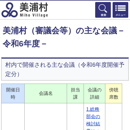
検索
美浦村（審議会等）の主な会議－
令和6年度－
村内で開催される主な会議（令和6年度開催予
定分）
開催日
担当
会議の
傍聴
会議名
時
課
詳細
席数
1.総務
部会の
検討結