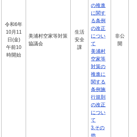
の推進
に関す
る条例
令和6年
の改正
10月11
生活
美浦村空家等対策
につい
非公
日(金)
安全
協議会
て
開
午前10
課
美浦村
時開始
空家等
対策の
推進に
関する
条例施
行規則
の改正
につい
て
3.その
他