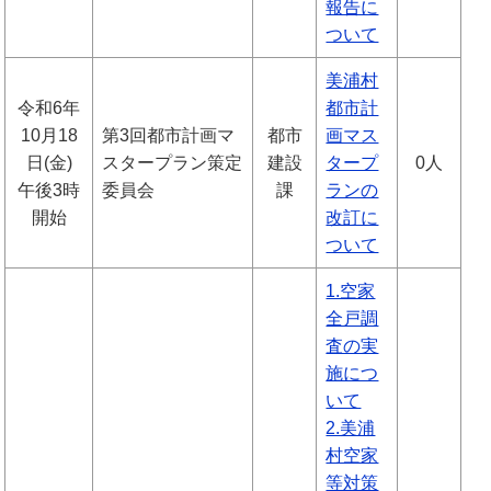
報告に
ついて
美浦村
令和6年
都市計
10月18
第3回都市計画マ
都市
画マス
日(金)
スタープラン策定
建設
タープ
0人
午後3時
委員会
課
ランの
開始
改訂に
ついて
1.空家
全戸調
査の実
施につ
いて
2.美浦
村空家
等対策