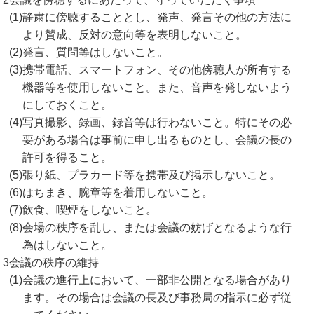
(1)
静粛に傍聴することとし、発声、発言その他の方法に
より賛成、反対の意向等を表明しないこと。
(2)
発言、質問等はしないこと。
(3)
携帯電話、スマートフォン、その他傍聴人が所有する
機器等を使用しないこと。また、音声を発しないよう
にしておくこと。
(4)
写真撮影、録画、録音等は行わないこと。特にその必
要がある場合は事前に申し出るものとし、会議の長の
許可を得ること。
(5)
張り紙、プラカード等を携帯及び掲示しないこと。
(6)
はちまき、腕章等を着用しないこと。
(7)
飲食、喫煙をしないこと。
(8)
会場の秩序を乱し、または会議の妨げとなるような行
為はしないこと。
3
会議の秩序の維持
(1)
会議の進行上において、一部非公開となる場合があり
ます。その場合は会議の長及び事務局の指示に必ず従