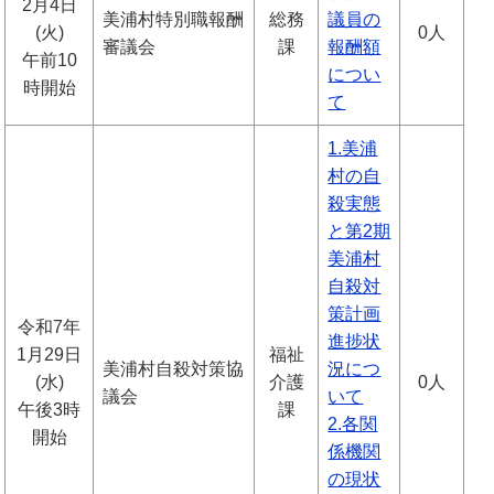
2月4日
美浦村特別職報酬
総務
議員の
(火)
0人
審議会
課
報酬額
午前10
につい
時開始
て
1.美浦
村の自
殺実態
と第2期
美浦村
自殺対
策計画
令和7年
進捗状
1月29日
福祉
美浦村自殺対策協
況につ
(水)
介護
0人
議会
いて
午後3時
課
2.各関
開始
係機関
の現状