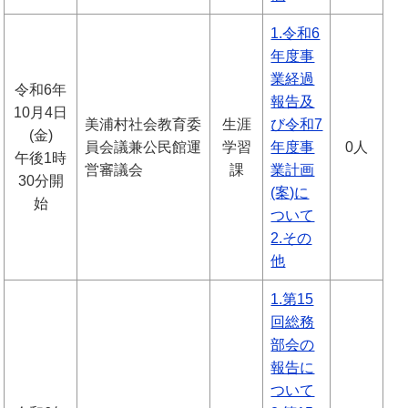
1.令和6
年度事
業経過
令和6年
報告及
10月4日
美浦村社会教育委
生涯
び令和7
(金)
員会議兼公民館運
学習
年度事
0人
午後1時
営審議会
課
業計画
30分開
(案)に
始
ついて
2.その
他
1.第15
回総務
部会の
報告に
ついて