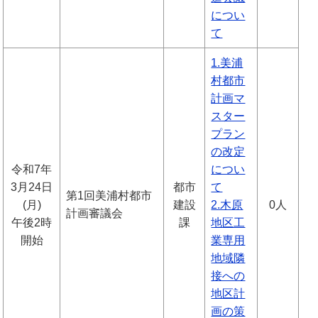
につい
て
1.美浦
村都市
計画マ
スター
プラン
の改定
令和7年
につい
3月24日
都市
て
第1回美浦村都市
(月)
建設
2.木原
0人
計画審議会
午後2時
課
地区工
開始
業専用
地域隣
接への
地区計
画の策