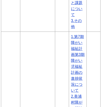
と課題
につい
て
3.その
他
1.第7期
障がい
福祉計
画第3期
障がい
児福祉
計画の
進捗状
況につ
いて
2.美浦
村障が