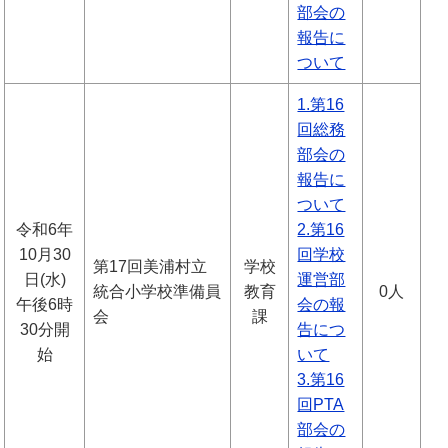
部会の
報告に
ついて
1.第16
回総務
部会の
報告に
ついて
令和6年
2.第16
10月30
回学校
第17回美浦村立
学校
日(水)
運営部
統合小学校準備員
教育
0人
午後6時
会の報
会
課
30分開
告につ
始
いて
3.第16
回PTA
部会の