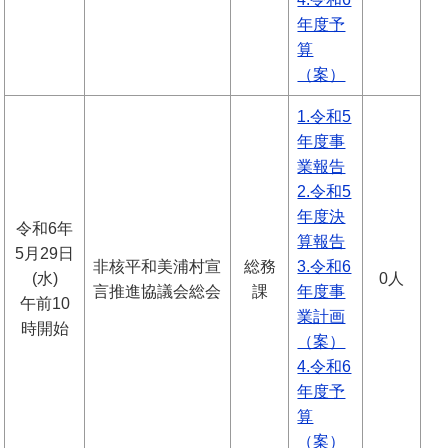
年度予
算
（案）
1.令和5
年度事
業報告
2.令和5
年度決
令和6年
算報告
5月29日
非核平和美浦村宣
総務
3.令和6
(水)
0人
言推進協議会総会
課
年度事
午前10
業計画
時開始
（案）
4.令和6
年度予
算
（案）