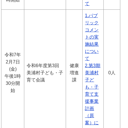
て
1.パブ
リック
コメン
トの実
施結果
につい
令和7年
て
2月7日
令和6年度第3回
健康
2.第3期
(金)
美浦村子ども・子
増進
美浦村
0人
午後1時
育て会議
課
子ど
30分開
も・子
始
育て支
援事業
計画
（原
案）に