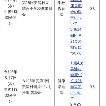
第15回美浦村立
学校
(水)
運営部
統合小学校準備員
教育
0人
午後6時
会の報
会
課
30分開
告につ
始
いて
3.第14
回PTA
部会の
報告に
ついて
1.第4次
美浦村
令和6年
健康づ
8月7日
令和6年度第1回
健康
くり計
(水)
美浦村健康づくり
増進
画策定
0人
午後1時
推進協議会
課
につい
30分開
て
始
2.その