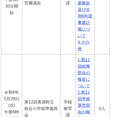
営審議会
課
業報告
30分開
及び令
始
和6年度
事業計
画につ
いて
4.その
他
1.第11
回総務
部会の
報告に
ついて
令和6年
2.第11
5月29日
回学校
第12回美浦村立
学校
(水)
運営部
統合小学校準備員
教育
0人
午後6時
会の報
会
課