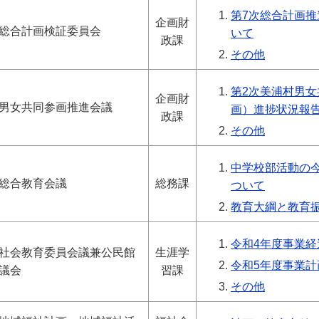
第7次総合計画
企画財
総合計画検証委員会
いて
政課
その他
第2次美浦村男
企画財
男女共同参画推進会議
画）進捗状況報
政課
その他
中学校部活動の
総合教育会議
総務課
ついて
教育大綱と教育
令和4年度事業
社会教育委員会議兼公民館
生涯学
令和5年度事業
議会
習課
その他