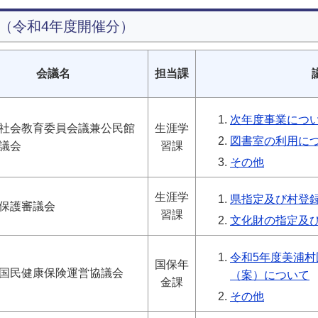
（令和4年度開催分）
会議名
担当課
次年度事業につ
社会教育委員会議兼公民館
生涯学
図書室の利用に
議会
習課
その他
生涯学
県指定及び村登
保護審議会
習課
文化財の指定及
令和5年度美浦
国保年
国民健康保険運営協議会
（案）について
金課
その他