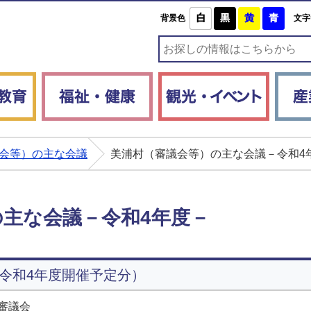
白
黒
黄
青
背景色
文字
子育て・教育
福祉・健康
観光・
会等）の主な会議
美浦村（審議会等）の主な会議－令和4
主な会議－令和4年度－
令和4年度開催予定分）
審議会