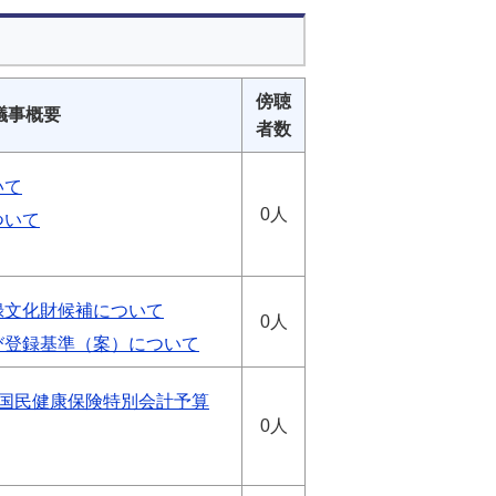
傍聴
議事概要
者数
いて
0人
ついて
録文化財候補について
0人
び登録基準（案）について
村国民健康保険特別会計予算
0人