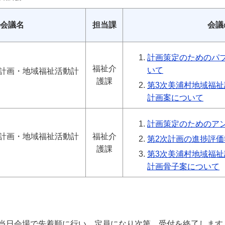
会議名
担当課
会議
計画策定のためのパ
福祉介
いて
計画・地域福祉活動計
護課
第3次美浦村地域福
計画案について
計画策定のためのア
計画・地域福祉活動計
福祉介
第2次計画の進捗評価
護課
第3次美浦村地域福
計画骨子案について
当日会場で先着順に行い、定員になり次第、受付を終了します