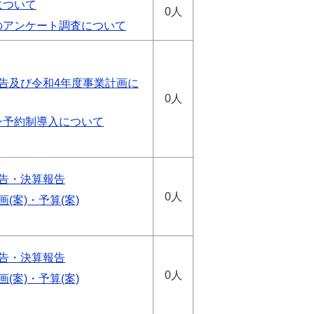
について
0人
のアンケート調査について
告及び令和4年度事業計画に
0人
ン予約制導入について
告・決算報告
0人
(案)・予算(案)
告・決算報告
0人
(案)・予算(案)