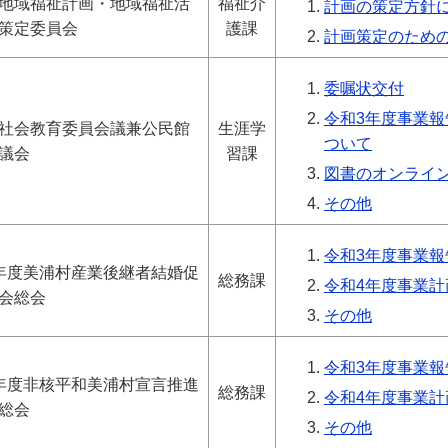
地域福祉計画・地域福祉活
福祉介
計画の策定方針
策定委員会
護課
計画策定のため
委嘱状交付
令和3年度事業報
社会教育委員会議兼公民館
生涯学
ついて
議会
習課
図書のオンライ
その他
令和3年度事業報
年度美浦村産業後継者結婚促
総務課
令和4年度事業計画
会総会
その他
令和3年度事業報
年度非核平和美浦村宣言推進
総務課
令和4年度事業計画
総会
その他