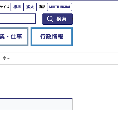
標準
拡大
Multilingual
サイズ
翻訳
イベント
産業・仕事
行政情報
年度－