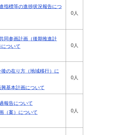
推進指標等の進捗状況報告につ
0人
女共同参画計画（後期推進計
0人
告について
今後の在り方（地域移行）に
0人
振興基本計画について
経過報告について
0人
計画（案）について