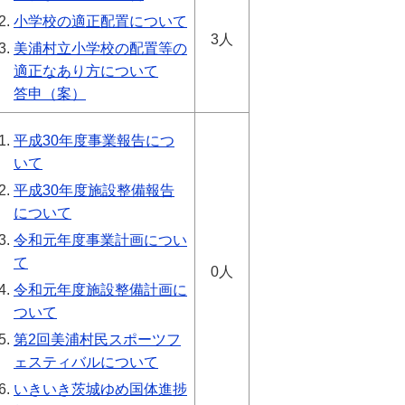
小学校の適正配置について
3人
美浦村立小学校の配置等の
適正なあり方について
答申（案）
平成30年度事業報告につ
いて
平成30年度施設整備報告
について
令和元年度事業計画につい
て
0人
令和元年度施設整備計画に
ついて
第2回美浦村民スポーツフ
ェスティバルについて
いきいき茨城ゆめ国体進捗