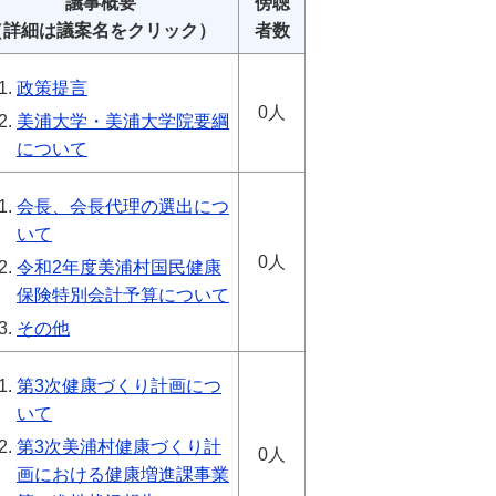
議事概要
傍聴
（詳細は議案名をクリック）
者数
政策提言
0人
美浦大学・美浦大学院要綱
について
会長、会長代理の選出につ
いて
0人
令和2年度美浦村国民健康
保険特別会計予算について
その他
第3次健康づくり計画につ
いて
第3次美浦村健康づくり計
0人
画における健康増進課事業