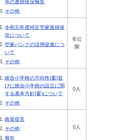
等の進捗状況報告
その他
令和元年度特定空家進捗状
況について
非公
空家バンクの活用促進につ
開
いて
その他
統合小学校の方向性(案)並
びに統合小学校の設立に関
0人
する基本方針(案)について
その他
政策提言
0人
その他
報告