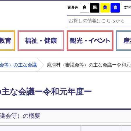
白
黒
黄
青
背景色
文字
子育て・教育
福祉・健康
観光・
会等）の主な会議
美浦村（審議会等）の主な会議ー令和元
の主な会議ー令和元年度ー
議会等）の概要