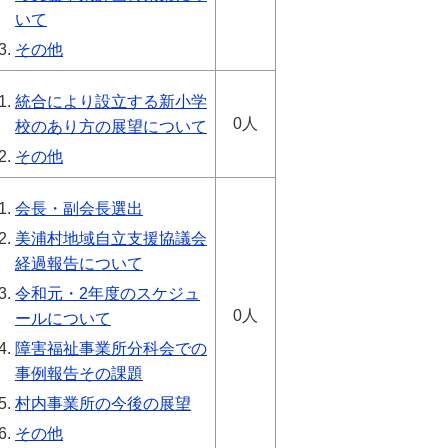
いて
その他
統合により設立する新小学
0人
校のあり方の展望について
その他
会長・副会長選出
美浦村地域自立支援協議会
経過報告について
令和元・2年度のスケジュ
0人
ールについて
障害福祉事業所分科会での
事例報告その課題
村内事業所の今後の展望
その他