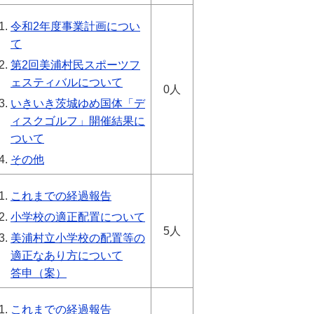
令和2年度事業計画につい
て
第2回美浦村民スポーツフ
ェスティバルについて
0人
いきいき茨城ゆめ国体「デ
ィスクゴルフ」開催結果に
ついて
その他
これまでの経過報告
小学校の適正配置について
5人
美浦村立小学校の配置等の
適正なあり方について
答申（案）
これまでの経過報告