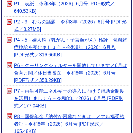
P1－表紙－令和8年（2026）6月号 [PDF形式／
640.53KB]
P2～3－むらの話題－令和8年（2026）6月号 [PDF形
式／3.27MB]
P4～5－婦人科（乳がん・子宮頸がん）検診 骨粗鬆
症検診を受けましょう－令和8年（2026）6月号
[PDF形式／316.66KB]
P6－クーリングシェルターを開放しています／6月は
食育月間／休日当番医－令和8年（2026）6月号
[PDF形式／358.29KB]
P7－再生可能エネルギーの導入に向けて補助金制度
を活用しましょう－令和8年（2026）6月号 [PDF形
式／177.04KB]
P8－国保年金「納付が困難なときは」／マル福受給
者証－令和8年（2026）6月号 [PDF形式／
165.48KB]