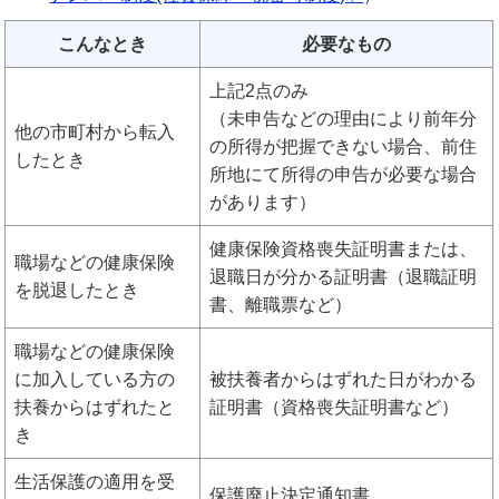
こんなとき
必要なもの
上記2点のみ
（未申告などの理由により前年分
他の市町村から転入
の所得が把握できない場合、前住
したとき
所地にて所得の申告が必要な場合
があります）
健康保険資格喪失証明書または、
職場などの健康保険
退職日が分かる証明書（退職証明
を脱退したとき
書、離職票など）
職場などの健康保険
に加入している方の
被扶養者からはずれた日がわかる
扶養からはずれたと
証明書（資格喪失証明書など）
き
生活保護の適用を受
保護廃止決定通知書