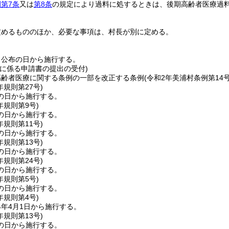
第7条
又は
第8条
の規定により過料に処するときは、後期高齢者医療過
定めるもののほか、必要な事項は、村長が別に定める。
、公布の日から施行する。
給に係る申請書の提出の受付)
高齢者医療に関する条例の一部を改正する条例
(令和2年美浦村条例第14号
年
規則第27号)
の日から施行する。
年
規則第9号)
の日から施行する。
年
規則第11号)
の日から施行する。
年
規則第13号)
の日から施行する。
年
規則第24号)
の日から施行する。
年
規則第5号)
の日から施行する。
年
規則第4号)
4年4月1日から施行する。
年
規則第13号)
の日から施行する。