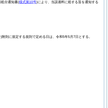
料処分通知書
(
様式第10号
)
により、当該過料に処する旨を通知する
)
附則に規定する規則で定める日は、令和5年5月7日とする。