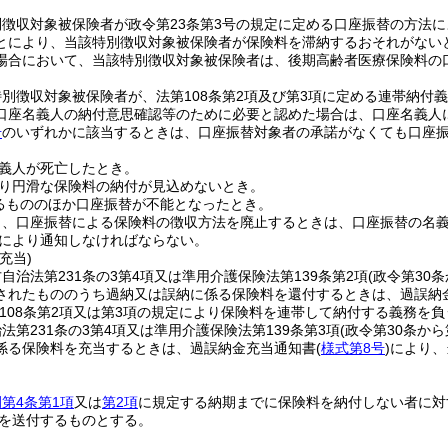
別徴収対象被保険者が政令第23条第3号の規定に定める口座振替の方法
とにより、当該特別徴収対象被保険者が保険料を滞納するおそれがない
場合において、当該特別徴収対象被保険者は、後期高齢者医療保険料の
別徴収対象被保険者が、法第108条第2項及び第3項に定める連帯納付
口座名義人の納付意思確認等のために必要と認めた場合は、口座名義人
号
のいずれかに該当するときは、口座振替対象者の承諾がなくても口座
義人が死亡したとき。
り円滑な保険料の納付が見込めないとき。
るもののほか口座振替が不能となったとき。
り、口座振替による保険料の徴収方法を廃止するときは、口座振替の名
により通知しなければならない。
充当)
自治法第231条の3第4項又は準用介護保険法第139条第2項
(政令第30
されたもののうち過納又は誤納に係る保険料を還付するときは、過誤納
第108条第2項又は第3項の規定により保険料を連帯して納付する義務を負
法第231条の3第4項又は準用介護保険法第139条第3項
(政令第30条か
係る保険料を充当するときは、過誤納金充当通知書
(
様式第8号
)
により、
第4条第1項
又は
第2項
に規定する納期までに保険料を納付しない者に対す
を送付するものとする。