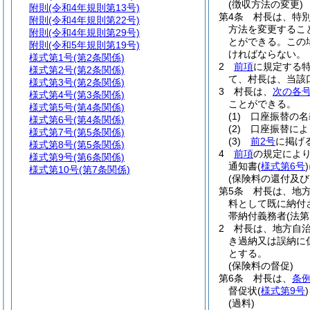
(徴収方法の変更)
附則
(令和4年規則第13号)
第4条
村長は、特
附則
(令和4年規則第22号)
方法を変更するこ
附則
(令和4年規則第29号)
とができる。
この
附則
(令和5年規則第19号)
ければならない。
様式第1号
(第2条関係)
2
前項
に規定する特
様式第2号
(第2条関係)
て、村長は、当該
様式第3号
(第2条関係)
3
村長は、
次の各
様式第4号
(第3条関係)
ことができる。
様式第5号
(第4条関係)
(1)
口座振替の名
様式第6号
(第4条関係)
(2)
口座振替によ
様式第7号
(第5条関係)
(3)
前2号
に掲げ
様式第8号
(第5条関係)
4
前項
の規定によ
様式第9号
(第6条関係)
通知書
(
様式第6号
)
様式第10号
(第7条関係)
(保険料の還付及び
第5条
村長は、地方
料として既に納付
帯納付義務者
(法
2
村長は、地方自治
き過納又は誤納に
とする。
(保険料の督促)
第6条
村長は、
条例
督促状
(
様式第9号
)
(過料)