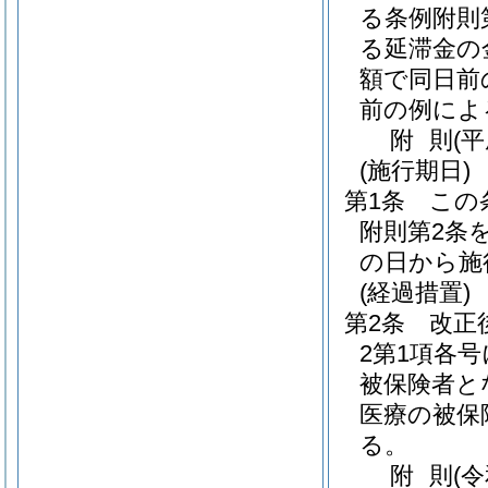
る条例附則
る延滞金の
額で同日前
前の例によ
附
則
(
(施行期日)
第1条
この
附則第2条
の日から施
(経過措置)
第2条
改正
2第1項各
被保険者と
医療の被保
る。
附
則
(