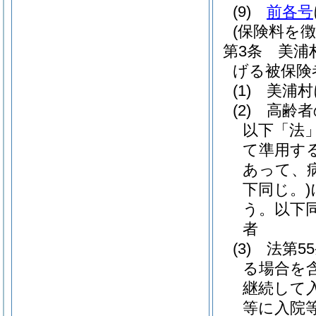
(9)
前各号
(保険料を
第3条
美浦
げる被保険
(1)
美浦村
(2)
高齢者
以下「法」
て準用す
あって、
下同じ。)
う。以下同
者
(3)
法第5
る場合を含
継続して
等に入院