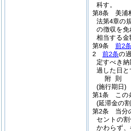
科す。
第8条
美浦
法第4章の
の徴収を免
相当する金
第9条
前2
2
前2条
の
定すべき納
過した日と
附
則
(施行期日)
第1条
この
(延滞金の割
第2条
当分
セントの割
かわらず、