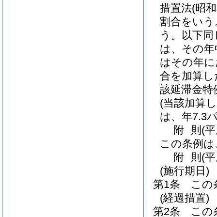
措置法
(昭和
割合をいう
う。以下同
は、その年
はその年に
合を加算し
該延滞金特
(当該加算
は、年7.3
附
則
(
この条例は
附
則
(
(施行期日)
第1条
この
(経過措置)
第2条
この