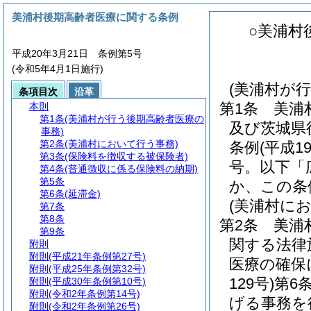
美浦村後期高齢者医療に関する条例
○美浦村
平成20年3月21日 条例第5号
(令和5年4月1日施行)
(美浦村が
条項目次
沿革
第1条
美浦
本則
第1条
(美浦村が行う後期高齢者医療の
及び茨城県
事務)
第2条
(美浦村において行う事務)
条例
(平成
第3条
(保険料を徴収する被保険者)
号。以下「
第4条
(普通徴収に係る保険料の納期)
第5条
か、この条
第6条
(延滞金)
(美浦村に
第7条
第8条
第2条
美浦
第9条
関する法律
附則
附則
(平成21年条例第27号)
医療の確保
附則
(平成25年条例第32号)
129号)
第6
附則
(平成30年条例第10号)
附則
(令和2年条例第14号)
げる事務を
附則
(令和2年条例第26号)