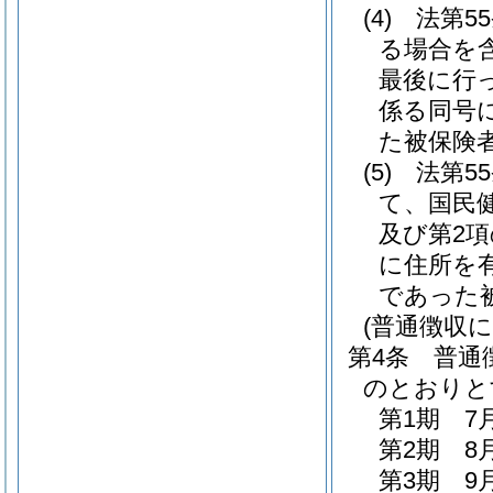
(4)
法第5
る場合を含
最後に行
係る同号
た被保険
(5)
法第5
て、国民
及び第2
に住所を
であった
(普通徴収
第4条
普通
のとおりと
第1期 7
第2期 8
第3期 9