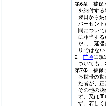
第6条
被保
を納付する
翌日から納
パーセント
間については
に相当する
だし、延滞
りではない
2
前項
に規
ついても、
第7条
被保
る世帯の世
た者が、正
その他の物
ず、又は同
ず、若しく