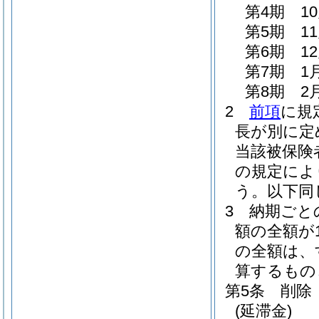
第4期 1
第5期 1
第6期 1
第7期 1
第8期 2
2
前項
に規
長が別に定
当該被保険
の規定によ
う。以下同
3
納期ごと
額の全額が
の全額は、
算するもの
第5条
削除
(延滞金)