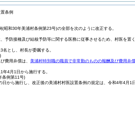
設置条例
(昭和30年美浦村条例第23号)の全部を次のように改正する。
生、予防接種及び結核予防等に関する医務に従事させるため、村医を置
は3名とし、村長が委嘱する。
)
及び費用弁償は、
美浦村特別職の職員で非常勤のものの報酬及び費用弁
1年4月1日から施行する。
年
条例第11号)
の日から施行し、改正後の美浦村村医設置条例の規定は、令和4年4月1