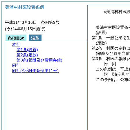
美浦村村医設置条例
○美浦村村医
平成11年3月16日 条例第9号
美浦村村医設置条例
(令和4年6月15日施行)
(設置)
第1条
一般公衆衛
条項目次
沿革
(定数)
本則
第2条
村医の定数
第1条
(設置)
(報酬及び費用弁償
第2条
(定数)
第3条
村医の報酬
第3条
(報酬及び費用弁償)
附
則
附則
この条例は、平成1
附則
(令和4年条例第11号)
附
則
(令和4
この条例は、公布