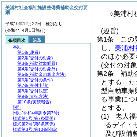
美浦村社会福祉施設整備費補助金交付要
綱
○美浦村
平成10年12月22日 種別なし
(趣旨)
(令和4年4月1日施行)
第1条
この
条項目次
沿革
し、
美浦村
本則
第1条
(趣旨)
のほか必要
第2条
(交付の対象)
第3条
(補助対象経費)
(交付の対象
第4条
(交付の対象外)
第2条
補助
第5条
(補助金の算出方法)
第6条
(交付の条件)
とする。
た
第7条
(交付申請)
型自動車振
第8条
(交付決定)
第9条
(支払方法)
る事業につ
第10条
(実績報告)
とする。
附則
附則
(令和4年訓令第7号)
(1)
老人福
様式第1号
(第7条関係)
るデイ・
様式第2号
(第8条関係)
様式第3号
(第10条関係)
及び設備