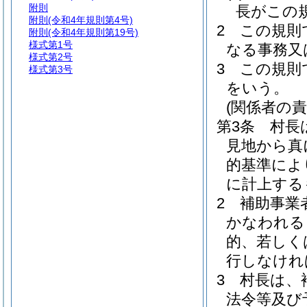
附則
長がこの
附則
(令和4年規則第4号)
2
この規則
附則
(令和4年規則第19号)
様式第1号
なる事務又
様式第2号
3
この規則
様式第3号
をいう。
(関係者の責
第3条
村長
見地から真
的基準によ
に計上する
2
補助事業
かなわれる
的、若しく
行しなけれ
3
村長は、
法令等及び