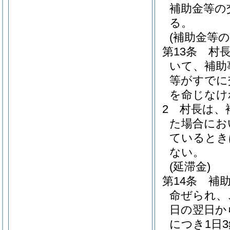
補助金等の
る。
(補助金等の
第13条
村
いて、補助
等がすでに
を命じなけ
2
村長は、
た場合にお
ているとき
ない。
(延滞金)
第14条
補
命ぜられ、
日の翌日か
につき1日