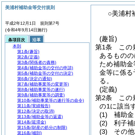
美浦村補助金等交付規則
○美浦村
平成2年12月1日 規則第7号
(令和4年9月14日施行)
(趣旨)
条項目次
沿革
第1条
この
本則
第1条
(趣旨)
あるものの
第2条
(定義)
第3条
(関係者の責務)
ため補助金
第4条
(補助金等の交付の申請)
金等に係る
第5条
(補助金等の交付の決定)
第6条
(決定の通知)
る。
第7条
(補助事業等の変更等)
(定義)
第8条
(補助事業等の遂行)
第9条
(補助事業等の調査)
第2条
この
第10条
(補助事業等の遂行等の命令)
の1に該当
第11条
(実績報告)
第12条
(決定の取消)
(1)
補助金
第13条
(補助金等の返還)
(2)
利子補
第14条
(延滞金)
第15条
(財産の処分の制限)
(3)
その他
第16条
(補則)