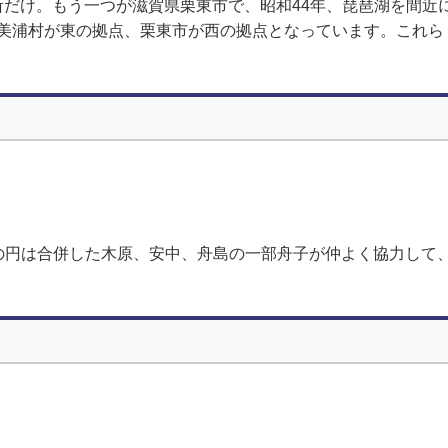
ヶ所だけ。もう一つが滋賀県栗東市で、昭和44年、琵琶湖を間
美浦村が東の拠点、栗東市が西の拠点となっています。これら
の円は合併した木原、安中、舟島の一部舟子が仲よく協力して