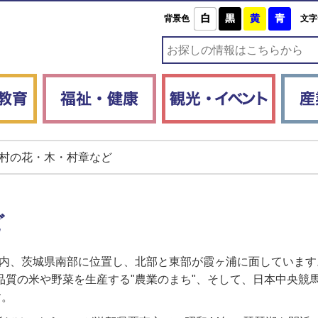
白
黒
黄
青
背景色
文字
子育て・教育
福祉・健康
観光・
村の花・木・村章など
ど
圏内、茨城県南部に位置し、北部と東部が霞ヶ浦に面していま
品質の米や野菜を生産する"農業のまち"、そして、日本中央競
す。