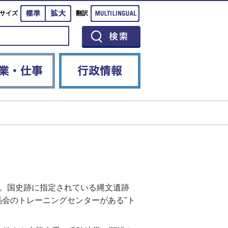
標準
拡大
Multilingual
サイズ
翻訳
イベント
産業・仕事
行政情報
す。国史跡に指定されている縄文遺跡
馬会のトレーニングセンターがある"ト