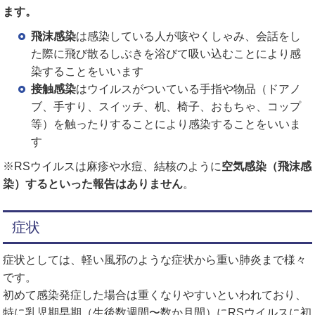
ます。
飛沫感染
は感染している人が咳やくしゃみ、会話をし
た際に飛び散るしぶきを浴びて吸い込むことにより感
染することをいいます
接触感染
はウイルスがついている手指や物品（ドアノ
ブ、手すり、スイッチ、机、椅子、おもちゃ、コップ
等）を触ったりすることにより感染することをいいま
す
※RSウイルスは麻疹や水痘、結核のように
空気感染（飛沫感
染）するといった報告はありません
。
症状
症状としては、軽い風邪のような症状から重い肺炎まで様々
です。
初めて感染発症した場合は重くなりやすいといわれており、
特に乳児期早期（生後数週間〜数か月間）にRSウイルスに初