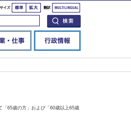
標準
拡大
Multilingual
サイズ
翻訳
イベント
産業・仕事
行政情報
「65歳の方」および「60歳以上65歳