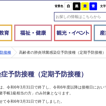
白
黒
黄
青
背景色
文字
子育て・教育
福祉・健康
観光・
防接種
高齢者の肺炎球菌感染症予防接種（定期予防接種）
染症予防接種（定期予防接種）
、令和6年3月31日で終了し、令和6年度以降は接種日において
者手帳1級相当の方」のみ対象となります。
て令和6年3月31日で終了しました。