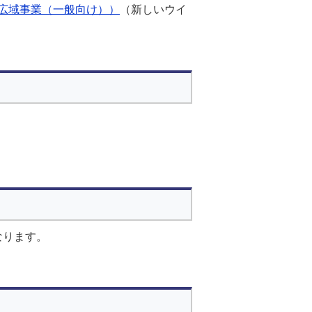
広域事業（一般向け））
（新しいウイ
なります。