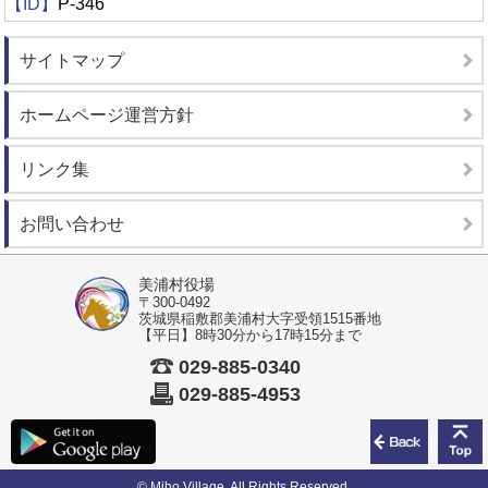
【ID】
P-346
サイトマップ
ホームページ運営方針
リンク集
お問い合わせ
美浦村役場
〒300-0492
茨城県稲敷郡美浦村大字受領1515番地
【平日】8時30分から17時15分まで
029-885-0340
029-885-4953
前のペ
© Miho Village. All Rights Reserved.