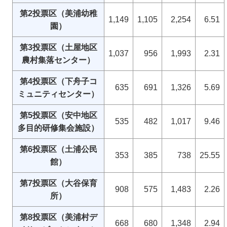
第2投票区（美浦幼稚
1,149
1,105
2,254
6.51
園）
第3投票区（土屋地区
1,037
956
1,993
2.31
農村集落センター）
第4投票区（下舟子コ
635
691
1,326
5.69
ミュニティセンター）
第5投票区（安中地区
535
482
1,017
9.46
多目的研修集会施設）
第6投票区（土浦公民
353
385
738
25.55
館）
第7投票区（大谷保育
908
575
1,483
2.26
所）
第8投票区（美浦村デ
668
680
1,348
2.94