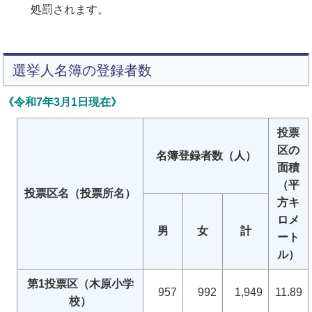
処罰されます。
選挙人名簿の登録者数
《令和7年3月1日現在》
投票
区の
名簿登録者数（人）
面積
（平
投票区名（投票所名）
方キ
ロメ
男
女
計
ート
ル）
第1投票区（木原小学
957
992
1,949
11.89
校）