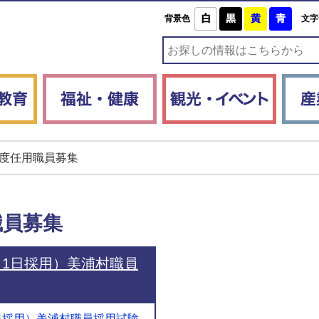
白
黒
黄
青
背景色
文字
子育て・教育
福祉・健康
観光・
度任用職員募集
職員募集
月1日採用）美浦村職員
1日採用）美浦村職員採用試験