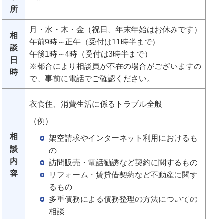
所
月・水・木・金（祝日、年末年始はお休みです）
相
午前9時～正午（受付は11時半まで）
談
午後1時～4時（受付は3時半まで）
日
※都合により相談員が不在の場合がございますの
時
で、事前に電話でご確認ください。
衣食住、消費生活に係るトラブル全般
（例）
相
架空請求やインターネット利用におけるも
談
の
内
訪問販売・電話勧誘など契約に関するもの
容
リフォーム・賃貸借契約など不動産に関す
るもの
多重債務による債務整理の方法についての
相談