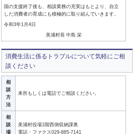
国の支援終了後も、相談業務の充実はもとより、自立
した消費者の育成にも積極的に取り組んでいきます。
令和3年1月4日
美浦村長 中島 栄
消費生活に係るトラブルについて気軽にご相
談ください
相
談
来所もしくは電話でご相談ください。
方
法
相
談
美浦村役場1階西側収納課奥
場
電話・ファクス029-885-7141