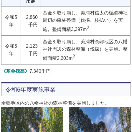
用額
基金を取り崩し、美浦村信太の楯縫神社
令和5
2,860
周辺の森林整備（伐採、枝払い）を実
年
千円
2
施。整備面積3,397m
基金を取り崩し、美浦村余郷地区の八幡
令和6
2,123
神社周辺の森林整備（伐採）を実施。整
年
千円
2
備面積2,203m
《基金残高》
7,340千円
令和6年度実施事業
余郷地区内の八幡神社の森林整備を実施しました。