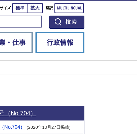
標準
拡大
Multilingual
サイズ
翻訳
イベント
産業・仕事
行政情報
（No.704）
No.704）
(2020年10月27日掲載)