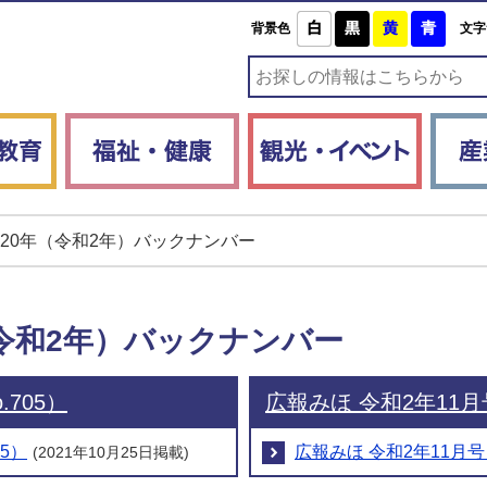
白
黒
黄
青
背景色
文字
子育て・教育
福祉・健康
観光・
020年（令和2年）バックナンバー
（令和2年）バックナンバー
.705）
広報みほ 令和2年11月号
05）
広報みほ 令和2年11月号（
(2021年10月25日掲載)