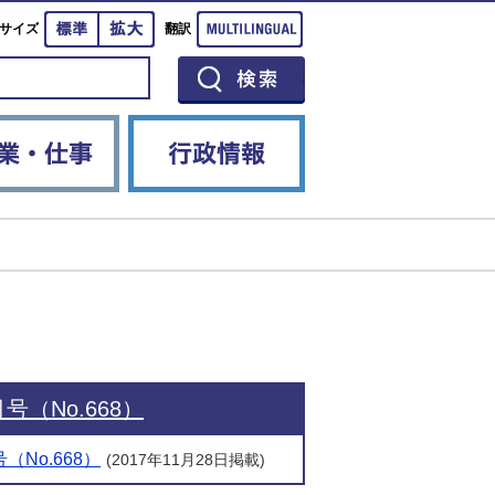
標準
拡大
Multilingual
サイズ
翻訳
イベント
産業・仕事
行政情報
号（No.668）
（No.668）
(2017年11月28日掲載)