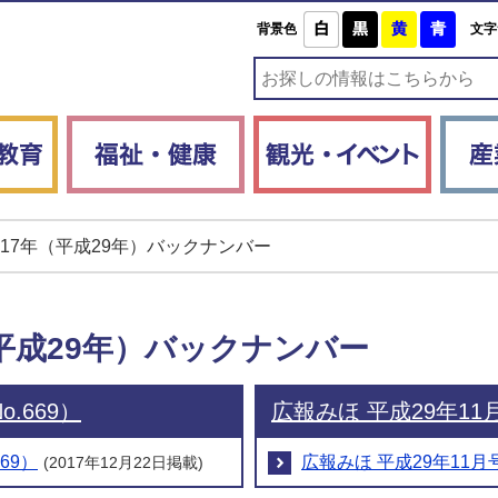
白
黒
黄
青
背景色
文字
子育て・教育
福祉・健康
観光・
017年（平成29年）バックナンバー
（平成29年）バックナンバー
.669）
広報みほ 平成29年11月
69）
広報みほ 平成29年11月号
(2017年12月22日掲載)