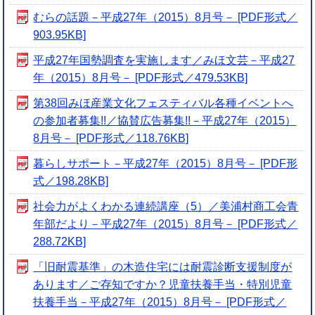
むらの話題－平成27年（2015）8月号－ [PDF形式／
903.95KB]
平成27年国勢調査を実施します／みほ文芸－平成27
年（2015）8月号－ [PDF形式／479.53KB]
第38回みほ産業文化フェスティバル各種イベントへ
の参加者募集!!／協賛広告募集!!－平成27年（2015）
8月号－ [PDF形式／118.76KB]
暮らしサポート－平成27年（2015）8月号－ [PDF形
式／198.28KB]
社会力がよくわかる連続講座（5）／美浦村商工会青
年部だより－平成27年（2015）8月号－ [PDF形式／
288.72KB]
「旧耐震基準」の木造住宅には耐震診断支援制度が
あります／ご存知ですか？児童扶養手当・特別児童
扶養手当－平成27年（2015）8月号－ [PDF形式／