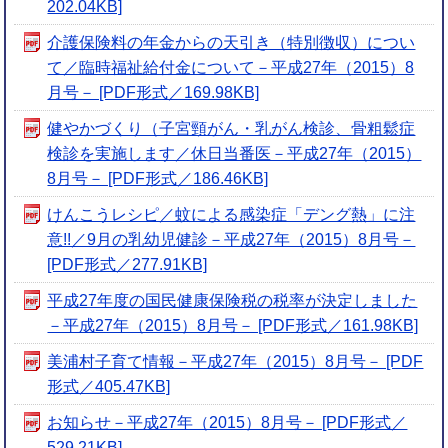
202.04KB]
介護保険料の年金からの天引き（特別徴収）につい
て／臨時福祉給付金について－平成27年（2015）8
月号－ [PDF形式／169.98KB]
健やかづくり（子宮頸がん・乳がん検診、骨粗鬆症
検診を実施します／休日当番医－平成27年（2015）
8月号－ [PDF形式／186.46KB]
けんこうレシピ／蚊による感染症「デング熱」に注
意!!／9月の乳幼児健診－平成27年（2015）8月号－
[PDF形式／277.91KB]
平成27年度の国民健康保険税の税率が決定しました
－平成27年（2015）8月号－ [PDF形式／161.98KB]
美浦村子育て情報－平成27年（2015）8月号－ [PDF
形式／405.47KB]
お知らせ－平成27年（2015）8月号－ [PDF形式／
529.21KB]