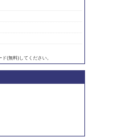
ード(無料)してください。
このページの内容に関