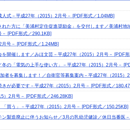
－平成27年（2015）2月号－ [PDF形式／1.04MB]
された方に「美浦村定住促進奨励金」を交付します／美浦村地
 [PDF形式／290.1KB]
号－ [PDF形式／1.24MB]
催します／みほ文芸－平成27年（2015）2月号－ [PDF形式／4
「電気の上手な使い方」－平成27年（2015）2月号－ [PDF形
者を募集します！／自衛官等募集案内－平成27年（2015）2月号－ 
必要です－平成27年（2015）2月号－ [PDF形式／180.47K
2月号－ [PDF形式／246.28KB]
う」－平成27年（2015）2月号－ [PDF形式／150.25KB]
製造廃止に伴うお知らせ／3月の乳幼児健診／休日当番医－平成2