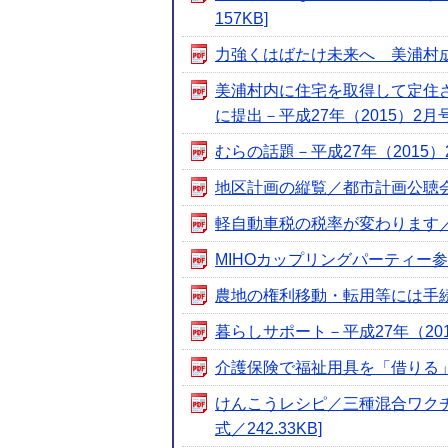
157KB]
力強くはばたけ未来へ 美浦村成人式
美浦村内に住宅を取得して定住
に提出－平成27年（2015）2月号－
むらの話題－平成27年（2015）2月
地区計画の縦覧／都市計画公聴会を開
軽自動車税の税率が変わります／冬の
MIHOカップリングパーティー参加
農地の権利移動・転用等には手続きが
暮らしサポート－平成27年（2015）
介護保険で福祉用具を「借りる」「買
けんこうレシピ／三種混合ワクチン
式／242.33KB]