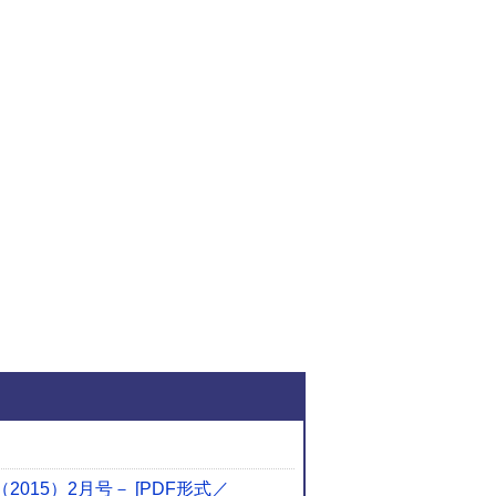
関連ファイルダウンロ
15）2月号－ [PDF形式／