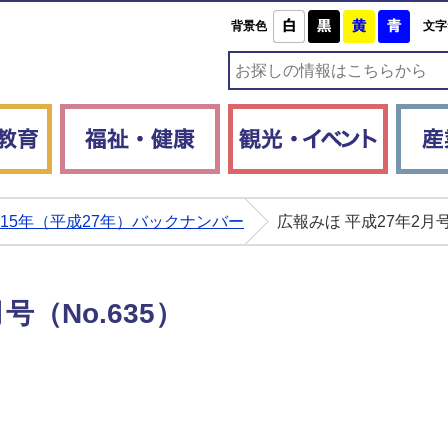
白
黒
黄
青
背景色
文字
子育て・教育
福祉・健康
観光・
015年（平成27年）バックナンバー
広報みほ 平成27年2月号
号（No.635）