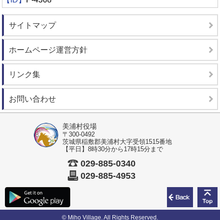
サイトマップ
ホームページ運営方針
リンク集
お問い合わせ
美浦村役場
〒300-0492
茨城県稲敷郡美浦村大字受領1515番地
【平日】8時30分から17時15分まで
029-885-0340
029-885-4953
前のペ
© Miho Village. All Rights Reserved.