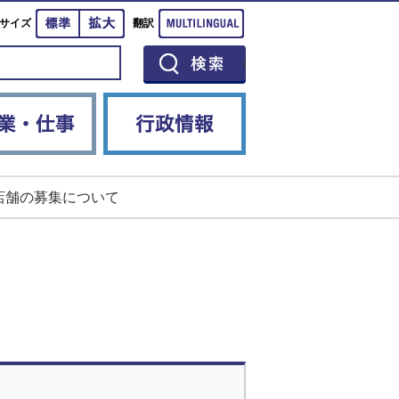
標準
拡大
Multilingual
サイズ
翻訳
イベント
産業・仕事
行政情報
店舗の募集について
。