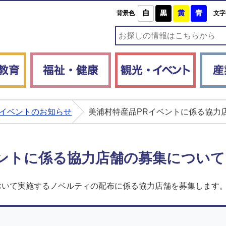
白
黒
黄
青
背景色
文字
子育て・教育
福祉・健康
観光・
イベントのお知らせ
美浦村特産品PRイベントに係る協力
ベントに係る協力店舗の募集について
おいて実施するノベルティの配布に係る協力店舗を募集します