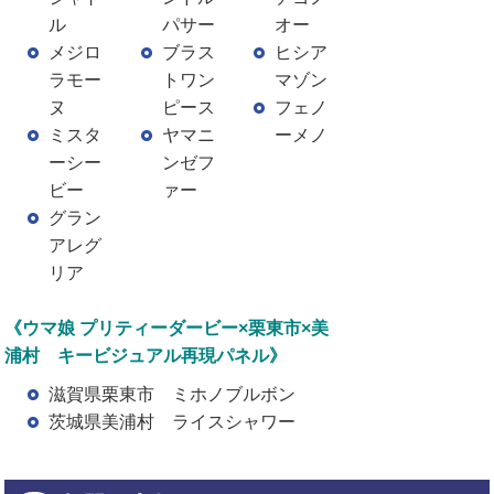
ル
パサー
オー
メジロ
ブラス
ヒシア
ラモー
トワン
マゾン
ヌ
ピース
フェノ
ミスタ
ヤマニ
ーメノ
ーシー
ンゼフ
ビー
ァー
グラン
アレグ
リア
《ウマ娘 プリティーダービー×栗東市×美
浦村 キービジュアル再現パネル》
滋賀県栗東市 ミホノブルボン
茨城県美浦村 ライスシャワー