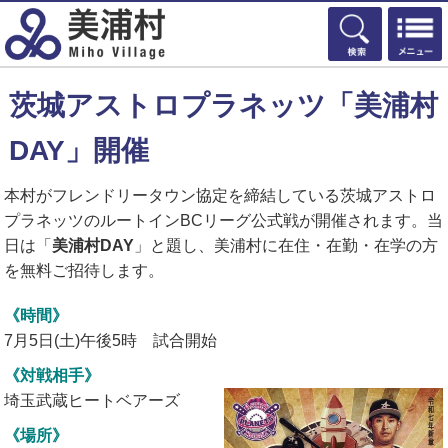
検索
茨城アストロプラネッツ「美浦村
DAY」開催
本村がフレンドリータウン協定を締結している茨城アストロ
プラネッツのルートインBCリーグ公式戦が開催されます。当
日は「
美浦村DAY
」と題し、美浦村に在住・在勤・在学の方
を無料ご招待します。
《時間》
7月5日(土)午後5時 試合開始
《対戦相手》
埼玉武蔵ヒートベアーズ
《場所》