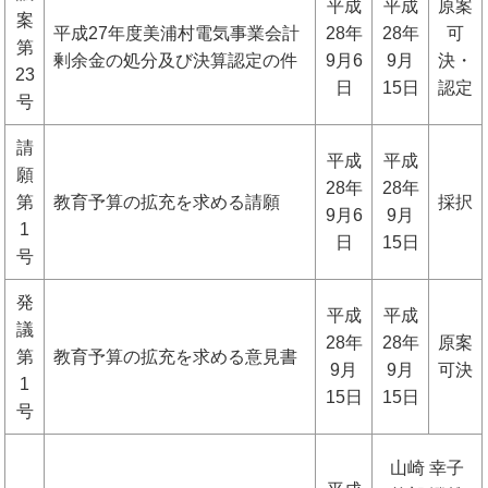
平成
平成
原案
案
平成27年度美浦村電気事業会計
28年
28年
可
第
剰余金の処分及び決算認定の件
9月6
9月
決・
23
日
15日
認定
号
請
平成
平成
願
28年
28年
第
教育予算の拡充を求める請願
採択
9月6
9月
1
日
15日
号
発
平成
平成
議
28年
28年
原案
第
教育予算の拡充を求める意見書
9月
9月
可決
1
15日
15日
号
山崎 幸子