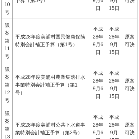
予算（第5号）
9月6
9月
可決
10
日
15日
号
議
平成
平成
案
平成28年度美浦村国民健康保険
28年
28年
原案
第
特別会計補正予算（第1号）
9月6
9月
可決
11
日
15日
号
議
平成
平成
案
平成28年度美浦村農業集落排水
28年
28年
原案
第
事業特別会計補正予算（第1
9月6
9月
可決
12
号）
日
15日
号
議
平成
平成
案
平成28年度美浦村公共下水道事
28年
28年
原案
第
業特別会計補正予算（第2号）
9月6
9月
可決
13