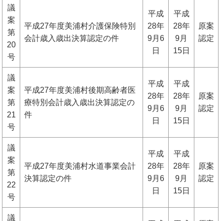
議
平成
平成
案
平成27年度美浦村介護保険特別
28年
28年
原案
第
会計歳入歳出決算認定の件
9月6
9月
認定
20
日
15日
号
議
平成
平成
案
平成27年度美浦村後期高齢者医
28年
28年
原案
第
療特別会計歳入歳出決算認定の
9月6
9月
認定
21
件
日
15日
号
議
平成
平成
案
平成27年度美浦村水道事業会計
28年
28年
原案
第
決算認定の件
9月6
9月
認定
22
日
15日
号
議