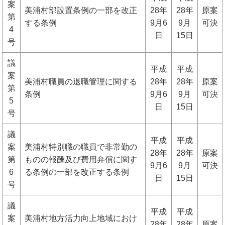
案
美浦村部設置条例の一部を改正
28年
28年
原案
第
する条例
9月6
9月
可決
4
日
15日
号
議
平成
平成
案
美浦村職員の退職管理に関する
28年
28年
原案
第
条例
9月6
9月
可決
5
日
15日
号
議
平成
平成
案
美浦村特別職の職員で非常勤の
28年
28年
原案
第
ものの報酬及び費用弁償に関す
9月6
9月
可決
6
る条例の一部を改正する条例
日
15日
号
議
平成
平成
案
美浦村地方活力向上地域におけ
28年
28年
原案