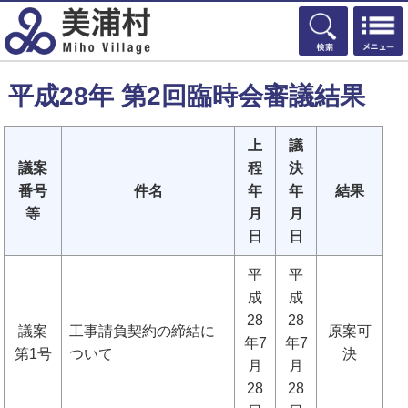
検索
平成28年 第2回臨時会審議結果
上
議
議案
程
決
番号
件名
年
年
結果
等
月
月
日
日
平
平
成
成
28
28
議案
工事請負契約の締結に
原案可
年7
年7
第1号
ついて
決
月
月
28
28