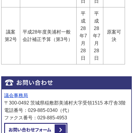
日
日
平
平
成
成
28
28
議案
平成28年度美浦村一般
原案可
年7
年7
第2号
会計補正予算（第3号）
決
月
月
28
28
日
日
議会事務局
〒300-0492 茨城県稲敷郡美浦村大字受領1515 本庁舎3階
電話番号：029-885-0340（代）
ファクス番号：029-885-4953
メールでお問い合わせをする