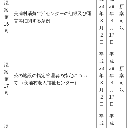
議
28
28
原
案
美浦村消費生活センターの組織及び運
年
年
案
第
営等に関する条例
3
3
可
16
月
月
決
号
2
17
日
日
平
平
成
成
議
28
28
原
案
公の施設の指定管理者の指定につい
年
年
案
第
て （美浦村老人福祉センター）
3
3
可
17
月
月
決
号
2
17
日
日
平
平
成
成
議