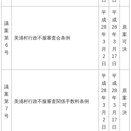
日
日
平
平
成
成
議
28
28
原
案
年
年
案
第
美浦村行政不服審査会条例
3
3
可
6
月
月
決
号
2
17
日
日
平
平
成
成
議
28
28
原
案
年
年
案
第
美浦村行政不服審査関係手数料条例
3
3
可
7
月
月
決
号
2
17
日
日