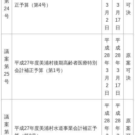
第
正予算（第4号）
3
3
可
24
月
月
決
号
2
17
日
日
平
平
成
成
議
28
28
原
案
平成27年度美浦村後期高齢者医療特別
年
年
案
第
会計補正予算（第1号）
3
3
可
25
月
月
決
号
2
17
日
日
平
平
成
成
議
28
28
原
案
平成27年度美浦村水道事業会計補正予
年
年
案
第