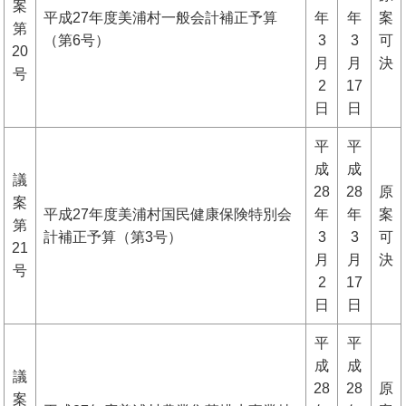
案
平成27年度美浦村一般会計補正予算
年
年
案
第
（第6号）
3
3
可
20
月
月
決
号
2
17
日
日
平
平
成
成
議
28
28
原
案
平成27年度美浦村国民健康保険特別会
年
年
案
第
計補正予算（第3号）
3
3
可
21
月
月
決
号
2
17
日
日
平
平
成
成
議
28
28
原
案