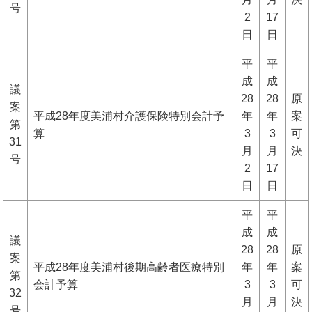
号
2
17
日
日
平
平
成
成
議
28
28
原
案
平成28年度美浦村介護保険特別会計予
年
年
案
第
算
3
3
可
31
月
月
決
号
2
17
日
日
平
平
成
成
議
28
28
原
案
平成28年度美浦村後期高齢者医療特別
年
年
案
第
会計予算
3
3
可
32
月
月
決
号