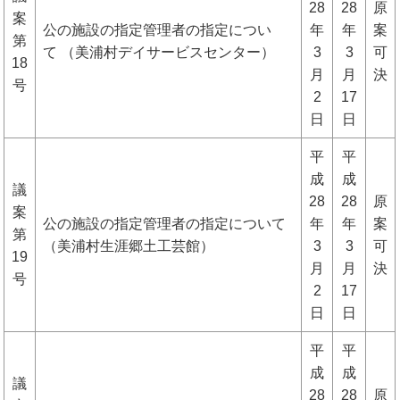
28
28
原
案
公の施設の指定管理者の指定につい
年
年
案
第
て （美浦村デイサービスセンター）
3
3
可
18
月
月
決
号
2
17
日
日
平
平
成
成
議
28
28
原
案
公の施設の指定管理者の指定について
年
年
案
第
（美浦村生涯郷土工芸館）
3
3
可
19
月
月
決
号
2
17
日
日
平
平
成
成
議
28
28
原