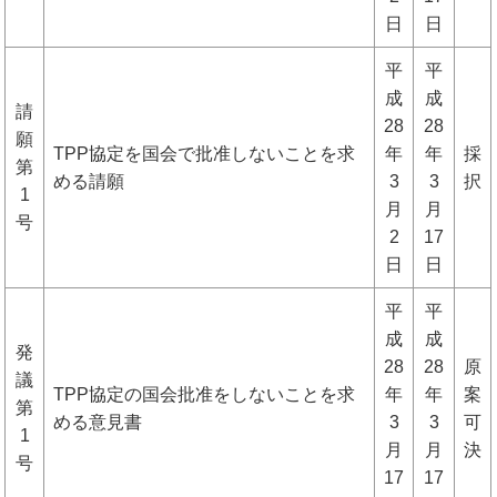
日
日
平
平
成
成
請
28
28
願
TPP協定を国会で批准しないことを求
年
年
採
第
める請願
3
3
択
1
月
月
号
2
17
日
日
平
平
成
成
発
28
28
原
議
TPP協定の国会批准をしないことを求
年
年
案
第
める意見書
3
3
可
1
月
月
決
号
17
17