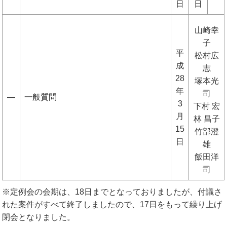
日
日
山崎幸
子
平
松村広
成
志
28
塚本光
年
司
―
一般質問
3
下村 宏
月
林 昌子
15
竹部澄
日
雄
飯田洋
司
※定例会の会期は、18日までとなっておりましたが、付議さ
れた案件がすべて終了しましたので、17日をもって繰り上げ
閉会となりました。