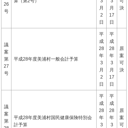
算（第2号）
3
3
可
26
月
月
決
号
2
17
日
日
平
平
成
成
議
28
28
原
案
年
年
案
第
平成28年度美浦村一般会計予算
3
3
可
27
月
月
決
号
2
17
日
日
平
平
成
成
議
28
28
原
案
平成28年度美浦村国民健康保険特別会
年
年
案
第
計予算
3
3
可