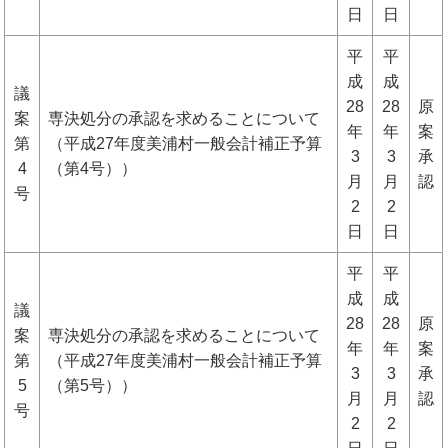
日
日
平
平
成
成
議
28
28
原
案
専決処分の承認を求めることについて
年
年
案
第
（平成27年度美浦村一般会計補正予算
3
3
承
4
（第4号））
月
月
認
号
2
2
日
日
平
平
成
成
議
28
28
原
案
専決処分の承認を求めることについて
年
年
案
第
（平成27年度美浦村一般会計補正予算
3
3
承
5
（第5号））
月
月
認
号
2
2