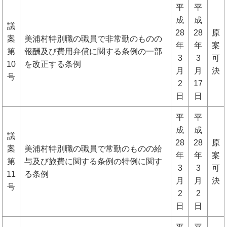
平
平
成
成
議
28
28
原
案
美浦村特別職の職員で非常勤のものの
年
年
案
第
報酬及び費用弁償に関する条例の一部
3
3
可
10
を改正する条例
月
月
決
号
2
17
日
日
平
平
成
成
議
28
28
原
案
美浦村特別職の職員で常勤のものの給
年
年
案
第
与及び旅費に関する条例の特例に関す
3
3
可
11
る条例
月
月
決
号
2
2
日
日