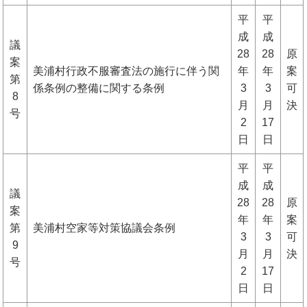
平
平
成
成
議
28
28
原
案
美浦村行政不服審査法の施行に伴う関
年
年
案
第
係条例の整備に関する条例
3
3
可
8
月
月
決
号
2
17
日
日
平
平
成
成
議
28
28
原
案
年
年
案
第
美浦村空家等対策協議会条例
3
3
可
9
月
月
決
号
2
17
日
日