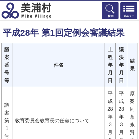
検索
平成28年 第1回定例会審議結果
議
上
議
案
程
決
結
番
件名
年
年
果
号
月
月
等
日
日
平
平
原
成
成
案
議
28
28
同
案
年
年
意
第
教育委員会教育長の任命について
3
3
糸
1
月
月
賀
号