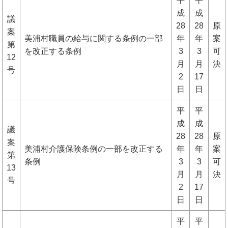
平
平
成
成
議
28
28
原
案
美浦村職員の給与に関する条例の一部
年
年
案
第
を改正する条例
3
3
可
12
月
月
決
号
2
17
日
日
平
平
成
成
議
28
28
原
案
美浦村介護保険条例の一部を改正する
年
年
案
第
条例
3
3
可
13
月
月
決
号
2
17
日
日
平
平