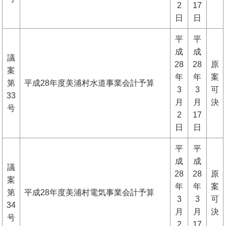
2
17
日
日
平
平
成
成
議
28
28
原
案
年
年
案
第
平成28年度美浦村水道事業会計予算
3
3
可
33
月
月
決
号
2
17
日
日
平
平
成
成
議
28
28
原
案
年
年
案
第
平成28年度美浦村電気事業会計予算
3
3
可
34
月
月
決
号
2
17