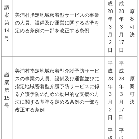
成
成
議
28
28
原
案
美浦村指定地域密着型サービスの事業
年
年
案
第
の人員、設備及び運営に関する基準を
3
3
可
14
定める条例の一部を改正する条例
月
月
決
号
2
17
日
日
平
平
美浦村指定地域密着型介護予防サービ
成
成
議
スの事業の人員、設備及び運営並びに
28
28
原
案
指定地域密着型介護予防サービスに係
年
年
案
第
る介護予防のための効果的な支援の方
3
3
可
15
法に関する基準を定める条例の一部を
月
月
決
号
改正する条例
2
17
日
日
平
平
成
成