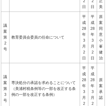
2
2
正
日
日
美
平
平
原
成
成
案
議
28
28
同
案
年
年
意
第
教育委員会委員の任命について
3
3
小
2
月
月
峯
号
2
2
健
日
日
治
平
平
成
成
議
28
28
原
案
専決処分の承認を求めることについて
年
年
案
第
（美浦村税条例等の一部を改正する条
3
3
承
3
例の一部を改正する条例）
月
月
認
号
2
2