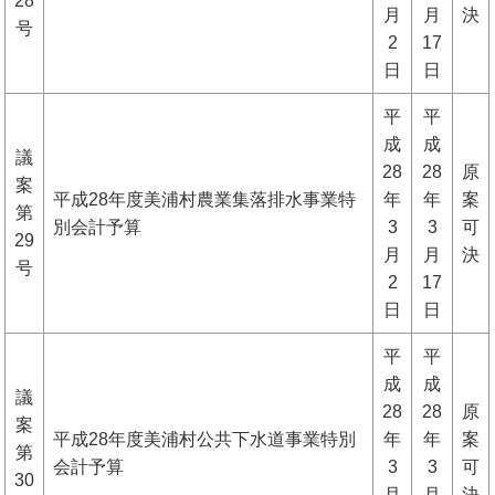
28
月
月
決
号
2
17
日
日
平
平
成
成
議
28
28
原
案
平成28年度美浦村農業集落排水事業特
年
年
案
第
別会計予算
3
3
可
29
月
月
決
号
2
17
日
日
平
平
成
成
議
28
28
原
案
平成28年度美浦村公共下水道事業特別
年
年
案
第
会計予算
3
3
可
30
月
月
決