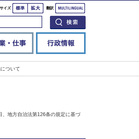
標準
拡大
Multilingual
サイズ
翻訳
イベント
産業・仕事
行政情報
職について
日、地方自治法第126条の規定に基づ