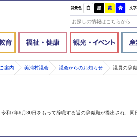
白
黒
黄
青
背景色
文字
子育て・教育
福祉・健康
観光・
ご案内
美浦村議会
議会からのお知らせ
議員の辞
り令和7年6月30日をもって辞職する旨の辞職願が提出され、同