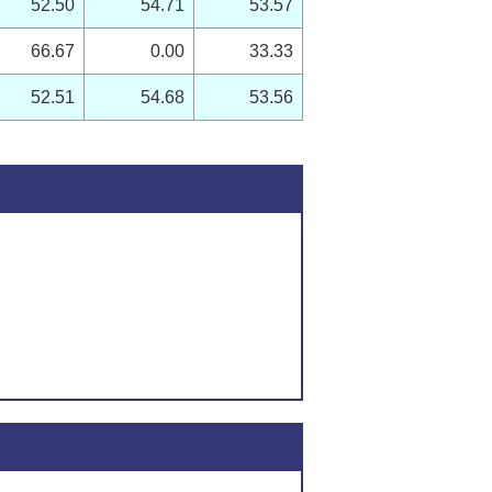
52.50
54.71
53.57
66.67
0.00
33.33
52.51
54.68
53.56
このページの内容に関
アンケート