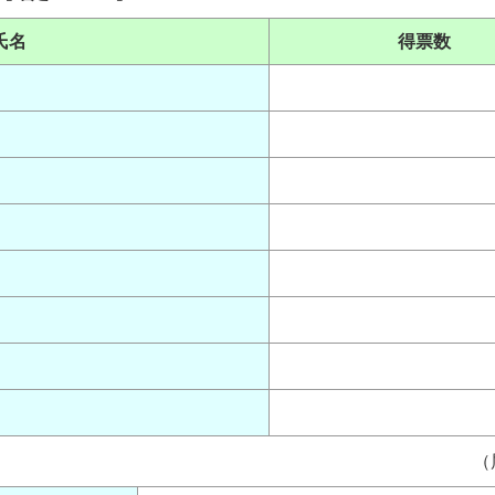
氏名
得票数
（