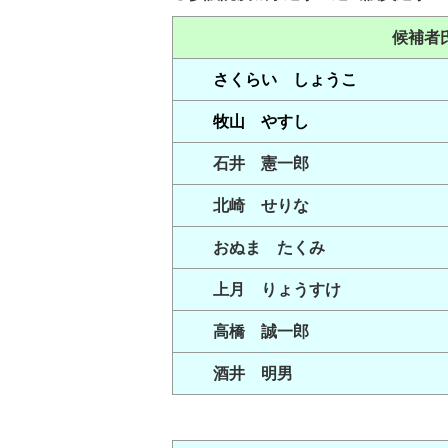
候補者
さくらい しょうこ
牧山 やすし
石井 憲一郎
北崎 せりな
おぬま たくみ
上月 りょうすけ
高橋 誠一郎
酒井 明男