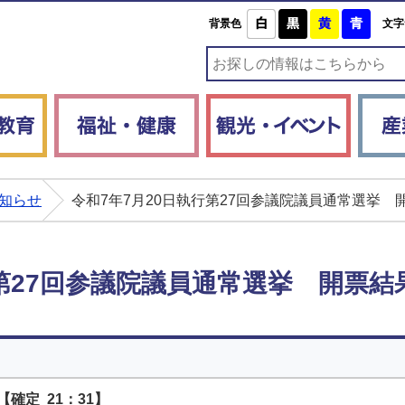
白
黒
黄
青
背景色
文字
子育て・教育
福祉・健康
観光・
知らせ
令和7年7月20日執行第27回参議院議員通常選挙 
行第27回参議院議員通常選挙 開票結
【確定 21：31】