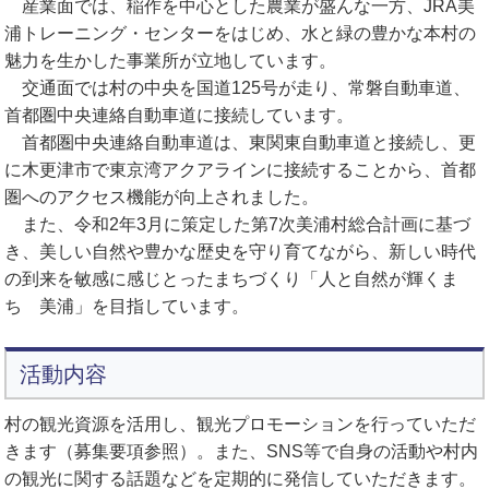
産業面では、稲作を中心とした農業が盛んな一方、
JRA
美
浦トレーニング・センターをはじめ、水と緑の豊かな本村の
魅力を生かした事業所が立地しています。
交通面では村の中央を国道125号が走り、常磐自動車道、
首都圏中央連絡自動車道に接続しています。
首都圏中央連絡自動車道は、東関東自動車道と接続し、更
に木更津市で東京湾アクアラインに接続することから、首都
圏へのアクセス機能が向上されました。
また、令和2年3月に策定した第7次美浦村総合計画に基づ
き、美しい自然や豊かな歴史を守り育てながら、新しい時代
の到来を敏感に感じとったまちづくり「人と自然が輝くま
ち 美浦」を目指しています。
活動内容
村の観光資源を活用し、観光プロモーションを行っていただ
きます（募集要項参照）。また、SNS等で自身の活動や村内
の観光に関する話題などを定期的に発信していただきます。