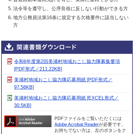
法令等を遵守し、公序良俗に反しない行動ができる方
地方公務員法第16条に規定する欠格要件に該当しない
方
令和6年度第2回美浦村地域おこし協力隊募集要項
[PDF形式／211.22KB]
美浦村地域おこし協力隊応募用紙 [PDF形式／
97.56KB]
美浦村地域おこし協力隊応募用紙 [EXCEL形式／
30.5KB]
PDFファイルをご覧いただくには
Adobe Acrobat Reader
が必要です。
お持ちでない方は、左のボタンをク