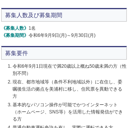
募集人数及び募集期間
《募集人数》
1名
《募集期間》
令和6年9月9日(月)～9月30日(月)
募集要件
令和6年9月1日現在で満20歳以上概ね50歳未満の方（性
別不問）
現在、都市地域等（条件不利地域以外）に在住し、委
嘱後生活の拠点を美浦村に移し、住民票を異動できる
方
基本的なパソコン操作が可能でかつインターネット
（ホームページ、
SNS
等）を活用した情報発信ができ
る方
普通自動車運転免許を有し、実際に運転できる方