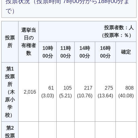
投票状況（投票時間 7時00分から18時00分ま
で）
投票者数：人
選挙当
（投票率：％）
投票
日の
所
有権者
10時
11時
14時
16時
確定
数
00分
00分
00分
00分
第1
投票
所
61
105
217
275
808
（木
2,016
(3.03)
(5.21)
(10.76)
(13.64)
(40.08)
原小
学
校）
第2
投票