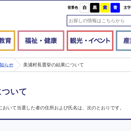
白
黒
黄
青
背景色
文字
子育て・教育
福祉・健康
観光・
知らせ
美浦村長選挙の結果について
について
挙において当選した者の住所および氏名は、次のとおりです。