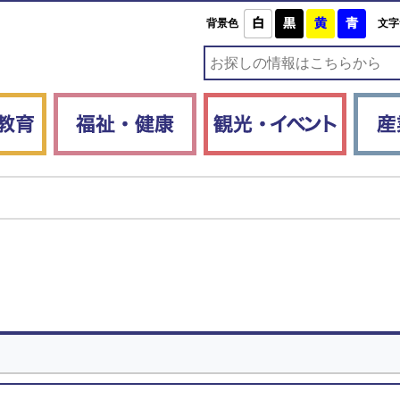
白
黒
黄
青
背景色
文字
子育て・教育
福祉・健康
観光・