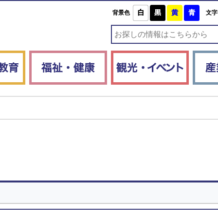
白
黒
黄
青
背景色
文字
子育て・教育
福祉・健康
観光・