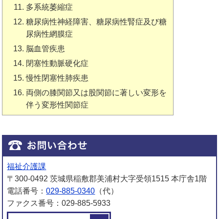
多系統萎縮症
糖尿病性神経障害、糖尿病性腎症及び糖
尿病性網膜症
脳血管疾患
閉塞性動脈硬化症
慢性閉塞性肺疾患
両側の膝関節又は股関節に著しい変形を
伴う変形性関節症
福祉介護課
〒300-0492 茨城県稲敷郡美浦村大字受領1515 本庁舎1階
電話番号：
029-885-0340
（代）
ファクス番号：029-885-5933
メールでお問い合わせをする