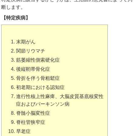
断します。
【特定疾病】
末期がん
関節リウマチ
筋萎縮性側索硬化症
後縦靭帯骨化症
骨折を伴う骨粗鬆症
初老期における認知症
進行性核上性麻痺、大脳皮質基底核変性
症およびパーキンソン病
脊髄小脳変性症
脊柱管狭窄症
早老症