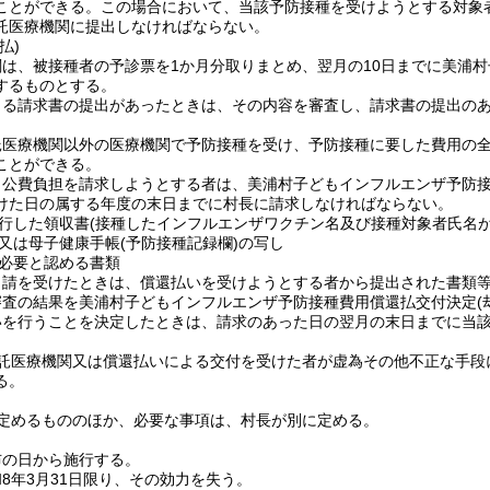
ことができる。
この場合において、当該予防接種を受けようとする対象
託医療機関に提出しなければならない。
払)
関は、被接種者の予診票を1か月分取りまとめ、翌月の10日までに美浦
するものとする。
よる請求書の提出があったときは、その内容を審査し、請求書の提出の
託医療機関以外の医療機関で予防接種を受け、予防接種に要した費用の
ことができる。
り公費負担を請求しようとする者は、美浦村子どもインフルエンザ予防
けた日の属する年度の末日までに村長に請求しなければならない。
行した領収書
(接種したインフルエンザワクチン名及び接種対象者氏名が
又は母子健康手帳
(予防接種記録欄)
の写し
必要と認める書類
申請を受けたときは、償還払いを受けようとする者から提出された書類
審査の結果を美浦村子どもインフルエンザ予防接種費用償還払交付決定
(
いを行うことを決定したときは、請求のあった日の翌月の末日までに当
託医療機関又は償還払いによる交付を受けた者が虚為その他不正な手段
る。
定めるもののほか、必要な事項は、村長が別に定める。
布の日から施行する。
8年3月31日限り、その効力を失う。