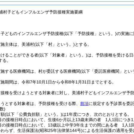
美浦村子どもインフルエンザ予防接種実施要綱
、子どものインフルエンザ予防接種
(以下「予防接種」という。)
の実施に
実施主体は、美浦村
(以下「村」という。)
とする。
受けることができる者
(以下「対象者」という。)
は、予防接種を受ける日
する。
実施する医療機関は、村が委託する医療機関
(以下「委託医療機関」とい
施期間は、令和7年10月1日から令和8年1月31日までとする。
防接種を受けようとする対象者に対し、美浦村子どもインフルエンザ予
ようとする対象者は、予防接種を受ける際、
前項
に規定する予診票を委
数)
る額
(以下「公費負担額」という。)
は1年度につき、次のとおりとする。
目の接種日時点において、生後6か月以上13歳未満の者 1人1回につき1,
目の接種日時点において、13歳以上中学3年生までの間にある者 1人1回に
かわらず、生活保護法
(昭和25年法律第144号)
による生活保護の適用を受