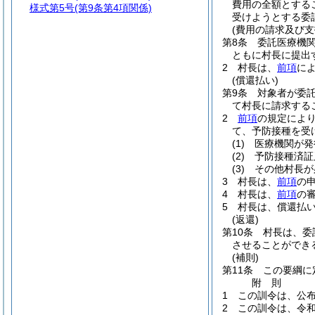
費用の全額とする
様式第5号
(第9条第4項関係)
受けようとする委
(費用の請求及び支
第8条
委託医療機
ともに村長に提出
2
村長は、
前項
に
(償還払い)
第9条
対象者が委
て村長に請求する
2
前項
の規定によ
て、予防接種を受
(1)
医療機関が発
(2)
予防接種済証
(3)
その他村長が
3
村長は、
前項
の
4
村長は、
前項
の
5
村長は、償還払
(返還)
第10条
村長は、委
させることができ
(補則)
第11条
この要綱に
附
則
1
この訓令は、公
2
この訓令は、令和