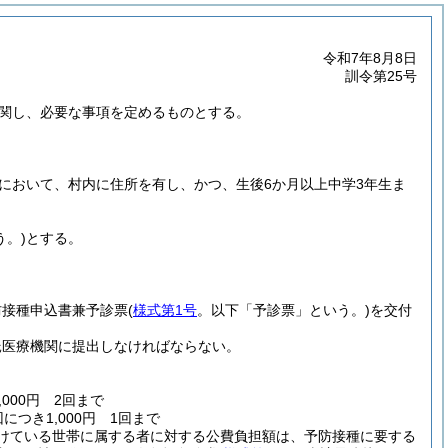
令和7年8月8日
訓令第25号
関し、必要な事項を定めるものとする。
において、村内に住所を有し、かつ、生後6か月以上中学3年生ま
う。)
とする。
防接種申込書兼予診票
(
様式第1号
。以下「予診票」という。)
を交付
託医療機関に提出しなければならない。
000円 2回まで
つき1,000円 1回まで
けている世帯に属する者に対する公費負担額は、予防接種に要する