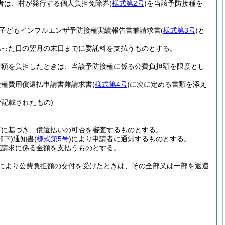
者は、村が発行する個人負担免除券
(
様式第2号
)
を当該予防接種を
村子どもインフルエンザ予防接種実績報告書兼請求書
(
様式第3号
)
と
あった日の翌月の末日までに委託料を支払うものとする。
全額を負担したときは、当該予防接種に係る公費負担額を限度とし
接種費用償還払申請書兼請求書
(
様式第4号
)
に次に定める書類を添え
記載されたもの)
等に基づき、償還払いの可否を審査するものとする。
却下)
通知書
(
様式第5号
)
により申請者に通知するものとする。
該請求に係る金額を支払うものとする。
により公費負担額の交付を受けたときは、その全部又は一部を返還