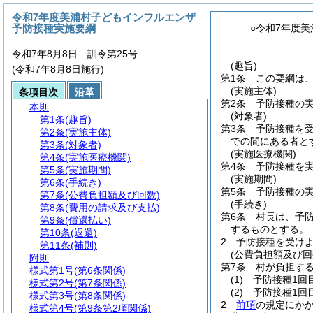
令和7年度美浦村子どもインフルエンザ
予防接種実施要綱
○令和7年度
令和7年8月8日 訓令第25号
(趣旨)
(令和7年8月8日施行)
第1条
この要綱は
(実施主体)
条項目次
沿革
第2条
予防接種の
本則
(対象者)
第1条
(趣旨)
第3条
予防接種を
第2条
(実施主体)
での間にある者と
第3条
(対象者)
(実施医療機関)
第4条
(実施医療機関)
第4条
予防接種を
第5条
(実施期間)
(実施期間)
第6条
(手続き)
第5条
予防接種の実
第7条
(公費負担額及び回数)
(手続き)
第8条
(費用の請求及び支払)
第6条
村長は、予
第9条
(償還払い)
するものとする。
第10条
(返還)
2
予防接種を受け
第11条
(補則)
(公費負担額及び回
附則
第7条
村が負担す
様式第1号
(第6条関係)
(1)
予防接種1回
様式第2号
(第7条関係)
(2)
予防接種1回
様式第3号
(第8条関係)
2
前項
の規定にか
様式第4号
(第9条第2項関係)