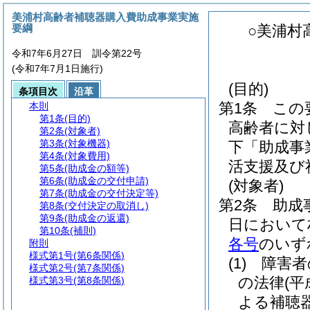
美浦村高齢者補聴器購入費助成事業実施
要綱
○美浦村
令和7年6月27日 訓令第22号
(令和7年7月1日施行)
(目的)
条項目次
沿革
第1条
この
本則
第1条
(目的)
高齢者に対
第2条
(対象者)
第3条
(対象機器)
下「助成事
第4条
(対象費用)
活支援及び
第5条
(助成金の額等)
第6条
(助成金の交付申請)
(対象者)
第7条
(助成金の交付決定等)
第2条
助成
第8条
(交付決定の取消し)
第9条
(助成金の返還)
日において
第10条
(補則)
各号
のいず
附則
様式第1号
(第6条関係)
(1)
障害者
様式第2号
(第7条関係)
の法律
(平
様式第3号
(第8条関係)
よる補聴