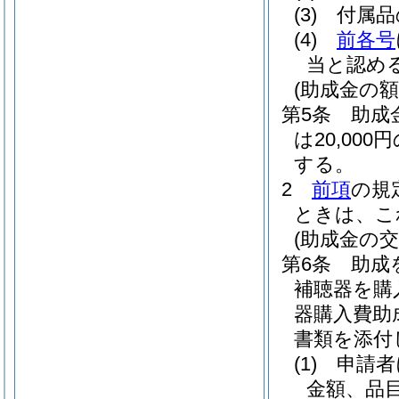
(3)
付属品
(4)
前各号
当と認め
(助成金の額
第5条
助成
は20,0
する。
2
前項
の規
ときは、こ
(助成金の交
第6条
助成
補聴器を購
器購入費助
書類を添付
(1)
申請者
金額、品