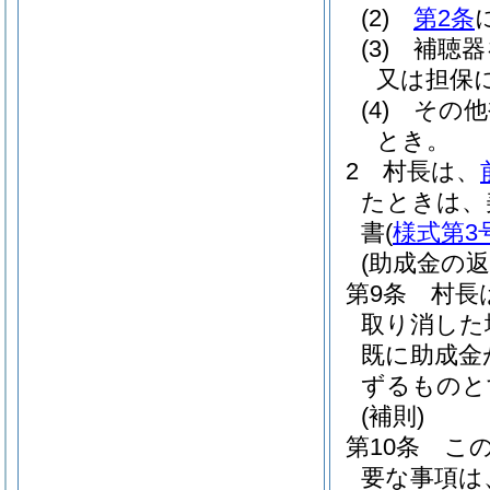
(2)
第2条
(3)
補聴器
又は担保
(4)
その他
とき。
2
村長は、
たときは、
書
(
様式第3
(助成金の返
第9条
村長
取り消した
既に助成金
ずるものと
(補則)
第10条
こ
要な事項は