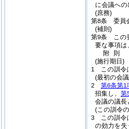
に会議への
(庶務)
第8条
委員
(補則)
第9条
この
要な事項は
附
則
(施行期日)
1
この訓令
(最初の会議
2
第6条第1
招集し、
第
会議の議長
(この訓令の
3
この訓令
の効力を失