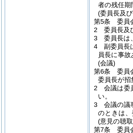
者の残任期
(委員長及び
第5条
委員
2
委員長及
3
委員長は
4
副委員長
員長に事故
(会議)
第6条
委員
委員長が招
2
会議は委
い。
3
会議の議
のときは、
(意見の聴取
第7条
委員