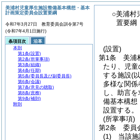
美浦村児童厚生施設整備基本構想・基本
計画策定委員会設置要綱
○美浦村
置要綱
令和7年3月27日 教育委員会訓令第7号
(令和7年4月1日施行)
条項目次
沿革
(設置)
本則
第1条
(設置)
第1条
美浦
第2条
(所掌事項)
第3条
(組織)
たり、児童
第4条
(任期)
する施設
(
第5条
(委員長及び副委員長)
第6条
(会議)
多様な関係
第7条
(意見の聴取)
し、助言を
第8条
(庶務)
第9条
(補則)
備基本構想
附則
設置する。
(所掌事項)
第2条
委員
(1)
当該施