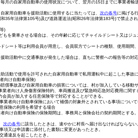
、毎月の自家用自動車の使用状況について、翌月の15日までに事業者輸
、自家用自動車を援助活動に使用するに当たっては、
次の各号
に掲げる
昭和35年法律第105号)
及び道路運送法
(昭和26年法律第183号)
で禁止され
等)
子どもを乗車させる場合は、その年齢に応じてチャイルドシート又はジュ
ルドシート等は利用会員が用意し、会員双方でシートの種類、使用期間
、援助活動中に交通事故が発生した場合は、直ちに警察への報告等の対
援助活動で使用を許可された自家用自動車で私用運転中に起こした事故
者向け自動車保険)
の賠償事故及び自家用自動車の損害については、村が加入している移動
事業者向け人身傷害保険特約、車両搬送及び緊急時応急対応費用に関す
力会員が加入する任意保険等で対応することができる。
事業者向け自動車保険において補償の対象外とされている事項について
意保険の利用を希望する場合
業者向け自動車保険の保険期間は、事務局と保険会社の契約期間とする
、
次の各号
に該当したときは、速やかに村長へ届け出なければならない
事項又は申請書に添付した書類に変更があったとき。
交通違反を起こしたとき。