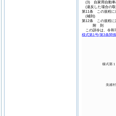
(3)
自家用自動車
(違反した場合の取
第11条
この規程に
(補則)
第12条
この規程に
附
則
この訓令は、令和
様式第1号
(第3条関係