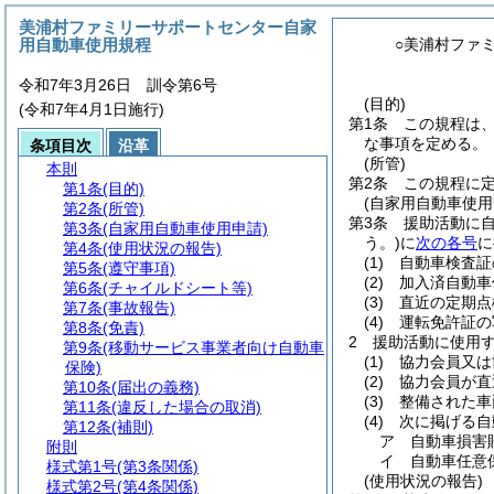
美浦村ファミリーサポートセンター自家
用自動車使用規程
○美浦村ファ
令和7年3月26日 訓令第6号
(目的)
(令和7年4月1日施行)
第1条
この規程は
な事項を定める。
条項目次
沿革
(所管)
本則
第2条
この規程に
第1条
(目的)
(自家用自動車使用
第2条
(所管)
第3条
援助活動に
第3条
(自家用自動車使用申請)
う。)
に
次の各号
に
第4条
(使用状況の報告)
(1)
自動車検査証
第5条
(遵守事項)
(2)
加入済自動車
第6条
(チャイルドシート等)
(3)
直近の定期点
第7条
(事故報告)
(4)
運転免許証の
第8条
(免責)
2
援助活動に使用
第9条
(移動サービス事業者向け自動車
(1)
協力会員又は
保険)
(2)
協力会員が直
第10条
(届出の義務)
(3)
整備された車
第11条
(違反した場合の取消)
(4)
次に掲げる自
第12条
(補則)
ア
自動車損害
附則
イ
自動車任意
様式第1号
(第3条関係)
(使用状況の報告)
様式第2号
(第4条関係)