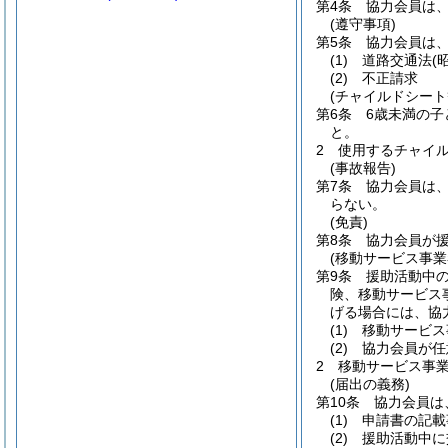
第4条
協力会員は
(遵守事項)
第5条
協力会員は
(1)
道路交通法
(
(2)
不正請求
(チャイルドシート
第6条
6歳未満の
と。
2
使用するチャイ
(事故報告)
第7条
協力会員は
らない。
(免責)
第8条
協力会員が
(移動サービス事業
第9条
援助活動中
険、移動サービス
げる場合には、協
(1)
移動サービス
(2)
協力会員が任
2
移動サービス事
(届出の義務)
第10条
協力会員は
(1)
申請書の記載
(2)
援助活動中に