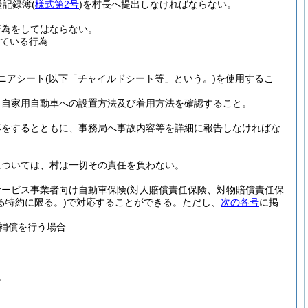
送記録簿
(
様式第2号
)
を村長へ提出しなければならない。
行為をしてはならない。
ている行為
ニアシート
(以下「チャイルドシート等」という。)
を使用するこ
、自家用自動車への設置方法及び着用方法を確認すること。
応をするとともに、事務局へ事故内容等を詳細に報告しなければな
については、村は一切その責任を負わない。
サービス事業者向け自動車保険
(対人賠償責任保険、対物賠償責任保
る特約に限る。)
で対応することができる。
ただし、
次の各号
に掲
補償を行う場合
。
。