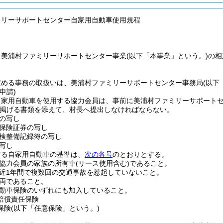
ミリーサポートセンター自家用自動車使用規程
、美浦村ファミリーサポートセンター事業
(以下「本事業」という。)
の相
定める事務の取扱いは、美浦村ファミリーサポートセンター事務局
(以下
申請)
自家用自動車を使用する協力会員は、事前に美浦村ファミリーサポート
掲げる書類を添えて、村長へ提出しなければならない。
の写し
保険証券の写し
検整備記録簿の写し
写し
する自家用自動車の基準は、
次の各号
のとおりとする。
協力会員の家族の所有車
(リース使用含む)
であること。
近1年間で複数回の交通事故を惹起していないこと。
両であること。
動車保険のいずれにも加入していること。
賠償責任保険
保険
(以下「任意保険」という。)