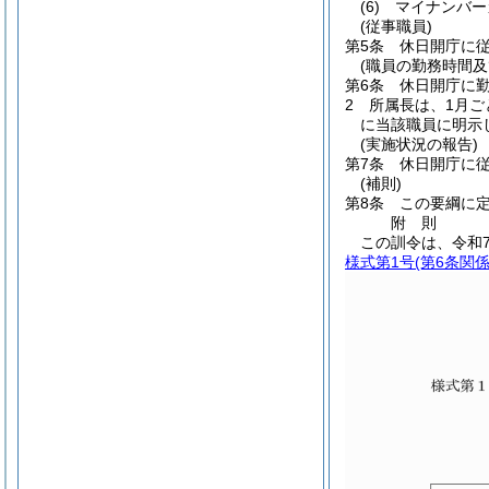
(6)
マイナンバー
(従事職員)
第5条
休日開庁に
(職員の勤務時間及
第6条
休日開庁に勤
2
所属長は、1月
に当該職員に明示
(実施状況の報告)
第7条
休日開庁に
(補則)
第8条
この要綱に
附
則
この訓令は、令和
様式第1号
(第6条関係