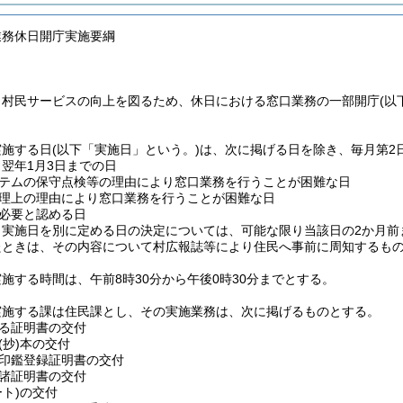
業務休日開庁実施要綱
、村民サービスの向上を図るため、休日における窓口業務の一部開庁
(以
実施する日
(以下「実施日」という。)
は、次に掲げる日を除き、毎月第2
ら翌年1月3日までの日
テムの保守点検等の理由により窓口業務を行うことが困難な日
理上の理由により窓口業務を行うことが困難な日
必要と認める日
り実施日を別に定める日の決定については、可能な限り当該日の2か月前
たときは、その内容について村広報誌等により住民へ事前に周知するも
施する時間は、午前8時30分から午後0時30分までとする。
実施する課は住民課とし、その実施業務は、次に掲げるものとする。
る証明書の交付
(抄)
本の交付
印鑑登録証明書の交付
諸証明書の交付
ト)
の交付