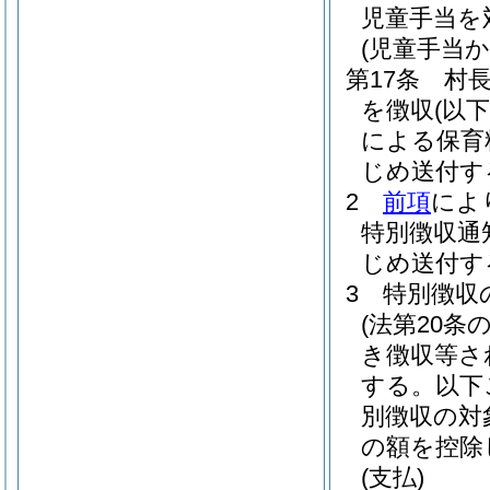
児童手当を
(児童手当
第17条
村
を徴収
(以
による保育
じめ送付す
2
前項
によ
特別徴収通
じめ送付す
3
特別徴収
(法第20
き徴収等さ
する。以下
別徴収の対
の額を控除
(支払)