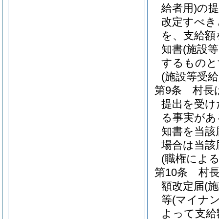
給者用)
の提
改定すべき
を、支給額
知書
(施設
するものと
(施設等受
第9条
村長
提出を受け
る事実があ
知書を当該
場合は当該
(職権によ
第10条
村長
額改定届
(
等
(マイナ
よって支給