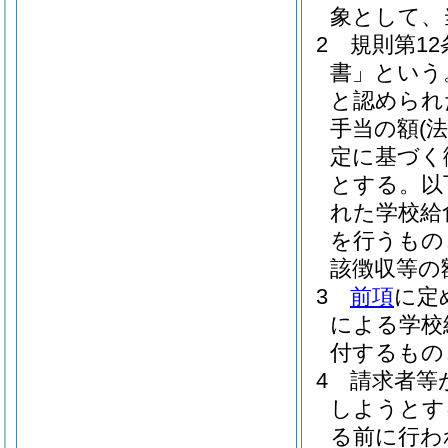
象として、
2
規則第1
書」という
と認められ
手当の額
(
定に基づく
とする。以
れた学校給
を行うもの
該徴収等の
3
前項
に定
による学校
付するもの
4
請求者等
しようとす
る前に行わ