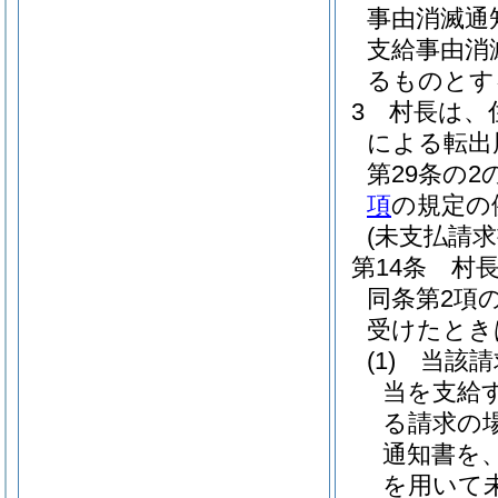
事由消滅通
支給事由消
るものとす
3
村長は、
による転出
第29条の
項
の規定の
(未支払請求
第14条
村
同条第2項
受けたとき
(1)
当該請
当を支給
る請求の
通知書を
を用いて