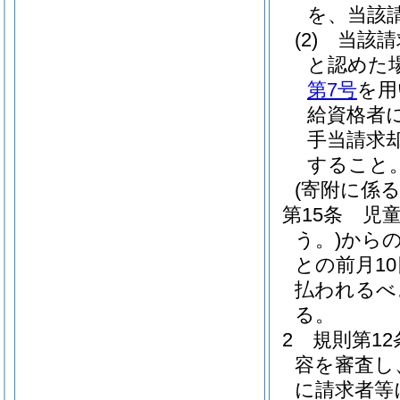
を、当該
(2)
当該請
と認めた
第7号
を用
給資格者
手当請求
すること
(寄附に係る
第15条
児
う。)
からの
との前月1
払われるべ
る。
2
規則第1
容を審査し
に請求者等