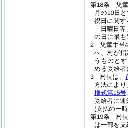
第18条
児
月の10日
祝日に関す
「日曜日等
の日に最も
2
児童手当
へ、村が指
うものとす
める受給者
3
村長は、
方法により
様式第15号
受給者に通
(支払の一時
第19条
村
は一部を支