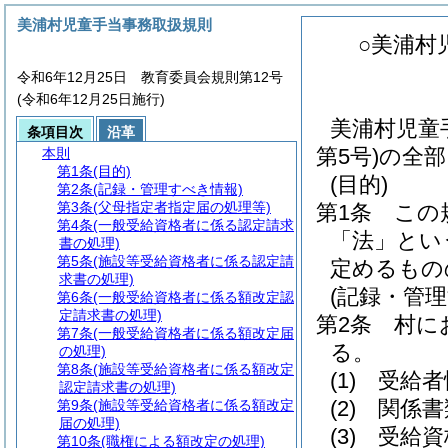
美浦村児童手当事務取扱規則
○美浦村
令和6年12月25日 教育委員会規則第12号
(令和6年12月25日施行)
美浦村児童
条項目次
沿革
第5号)の全
本則
第1条
(目的)
(目的)
第2条
(記録・管理すべき情報)
第3条
(父母指定者指定届の処理等)
第1条
この
第4条
(一般受給資格者に係る認定請求
「法」とい
書の処理)
第5条
(施設等受給資格者に係る認定請
定めるもの
求書の処理)
(記録・管
第6条
(一般受給資格者に係る額改定認
定請求書の処理)
第2条
村に
第7条
(一般受給資格者に係る額改定届
る。
の処理)
第8条
(施設等受給資格者に係る額改定
(1)
受給者
認定請求書の処理)
(2)
関係書
第9条
(施設等受給資格者に係る額改定
届の処理)
(3)
受給資
第10条
(職権による額改定の処理)