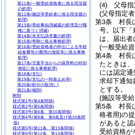
第11条
(一般受給資格者に係る現況届
(4)
父母指
の処理)
(父母指定
第12条
(施設等受給者に係る現況届の
処理)
第3条
村長
第13条
(受給事由消滅届の処理及び職
号。以下「
権に基づく消滅)
第14条
(未支払請求書の処理)
は、届出者
第15条
(寄附に係る事務処理)
(一般受給
第16条
(受給資格者の申出による学校
給食費等の費用の徴収等に係る事務
第4条
村長
処理)
たときは、
第17条
(児童手当からの保育料の特別
徴収に係る事務処理)
には認定通
第18条
(支払)
第19条
(支払の一時差止め等)
求却下通知
第20条
(処分の取消し)
とする。
第21条
(補則)
附則
(施設等受
様式第1号
(第4条関係)
第5条
村長
様式第2号
(第5条関係)
様式第3号
(第6条、第10条関係)
格者用)
の提
様式第4号
(第8条、第9条及び第10条関
があると認
係)
様式第5号
(第11条、第13条関係)
受給資格が
様式第6号
(第12条、第13条関係)