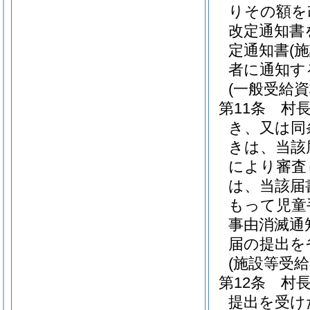
りその額を
改定通知書
定通知書
(
者に通知す
(一般受給
第11条
村
き、又は同
きは、当該
により審査
は、当該届
もって児童
事由消滅通
届の提出を
(施設等受
第12条
村長
提出を受け