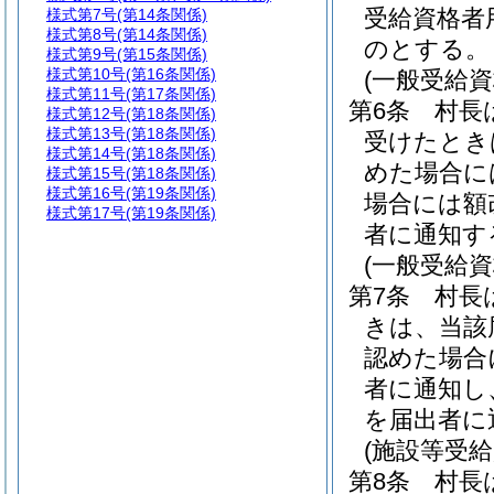
受給資格者
様式第7号
(第14条関係)
様式第8号
(第14条関係)
のとする。
様式第9号
(第15条関係)
様式第10号
(第16条関係)
(一般受給
様式第11号
(第17条関係)
第6条
村長
様式第12号
(第18条関係)
様式第13号
(第18条関係)
受けたとき
様式第14号
(第18条関係)
めた場合に
様式第15号
(第18条関係)
様式第16号
(第19条関係)
場合には額
様式第17号
(第19条関係)
者に通知す
(一般受給
第7条
村長
きは、当該
認めた場合
者に通知し
を届出者に
(施設等受
第8条
村長