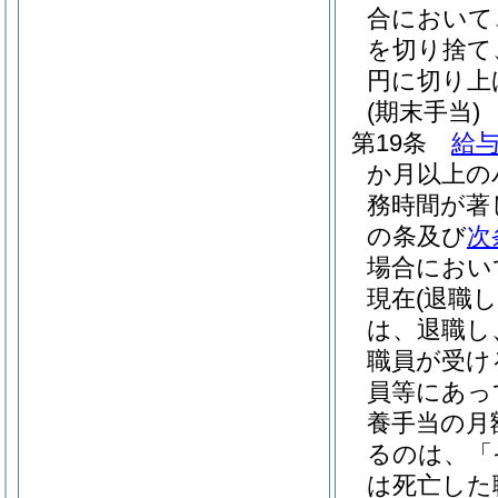
合において
を切り捨て
円に切り上
(期末手当)
第19条
給与
か月以上の
務時間が著
の条及び
次
場合におい
現在
(退職
は、退職し
職員が受け
員等にあっ
養手当の月
るのは、「
は死亡した