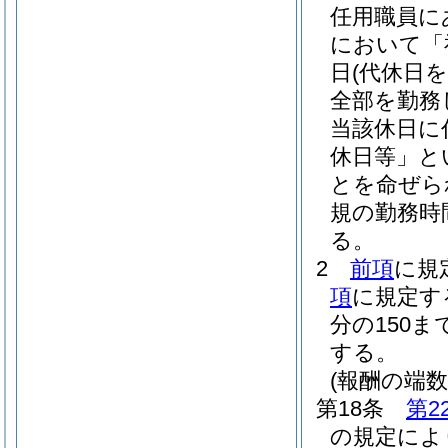
任用職員に
において「
日
(代休日
全部を勤務
当該休日に
休日等」と
とを命ぜら
規の勤務時
る。
2
前項
に規
項
に規定する
分の150
する。
(報酬の端数
第18条
第2
の規定によ