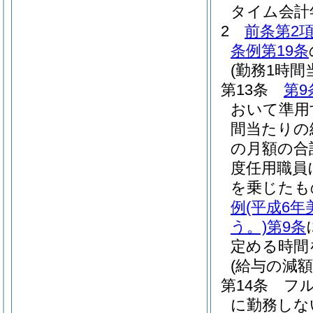
タイム会計
2
前条第2
条例第19条
(勤務1時
第13条
第9
おいて準用
間当たりの
の月額の合
度任用職員
を乗じたも
例
(平成6
う。)
第9条
定める時間
(給与の減額
第14条
フ
に勤務しな