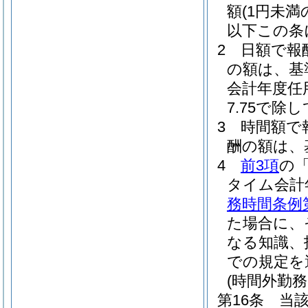
額
(1円未
以下この条
2
日額で報
の額は、基
会計年度任
7.75で
3
時間額で
酬の額は、
4
前3項
の
タイム会計
務時間条例
た場合に、
なる知識、
での規定を
(時間外勤務
第16条
当