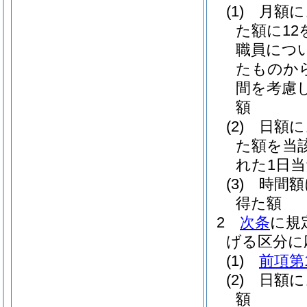
(1)
月額
た額に1
職員につ
たものか
間を考慮
額
(2)
日額
た額を当
れた1日
(3)
時間
得た額
2
次条
に規
げる区分に
(1)
前項第
(2)
日額
額