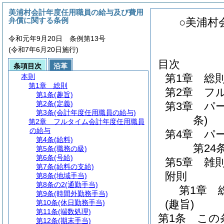
美浦村会計年度任用職員の給与及び費用
弁償に関する条例
○美浦村
令和元年9月20日 条例第13号
(令和7年6月20日施行)
目次
条項目次
沿革
第1章
総
本則
第1章
総則
第2章
フ
第1条
(趣旨)
第2条
(定義)
第3章
パ
第3条
(会計年度任用職員の給与)
条)
第2章
フルタイム会計年度任用職員
の給与
第4章
パ
第4条
(給料)
第24条
第5条
(職務の級)
第6条
(号給)
第5章
雑
第7条
(給料の支給)
附則
第8条
(地域手当)
第8条の2
(通勤手当)
第1章
第9条
(時間外勤務手当)
(趣旨)
第10条
(休日勤務手当)
第11条
(端数処理)
第1条
この
第12条
(期末手当)