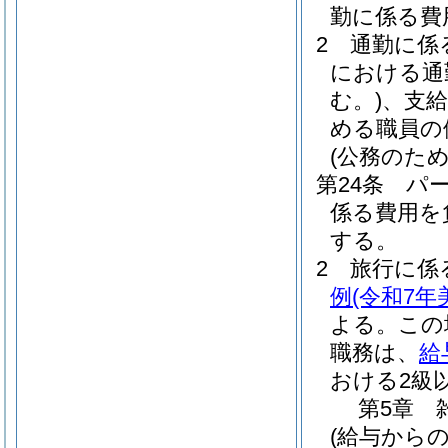
勤に係る費
2
通勤に係
における通
む。)
、支
める職員の
(公務のた
第24条
パ
係る費用を
する。
2
旅行に係
例
(令和7年
よる。
この
職務は、
給
おける2級
第5章
(給与からの