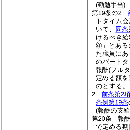
(勤勉手当)
第19条の2
トタイム会
いて、
同条
けるべき給
額」とある
た職員にあ
のパートタ
報酬
(フル
定める額を
のとする。
2
前条第2
条例第19条
(報酬の支給
第20条
報
で定める期