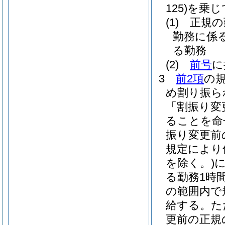
125)
を乗じ
(1)
正規の
勤務に係
る勤務
(2)
前号
に
3
前2項
の
め割り振ら
「割振り変
ることを命
振り変更前
規定により
を除く。)
る勤務1時間
の範囲内で
給する。
た
更前の正規