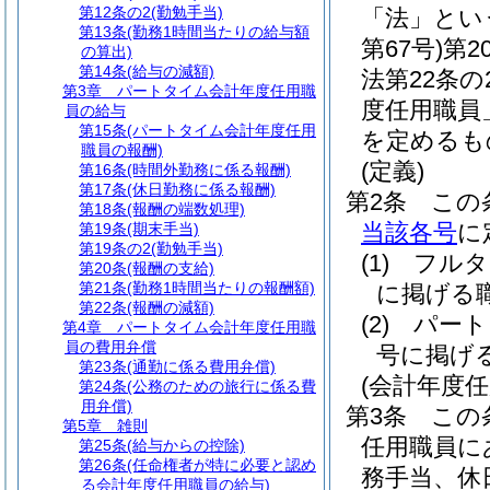
第12条の2
(勤勉手当)
「法」とい
第13条
(勤務1時間当たりの給与額
第67号)
第2
の算出)
第14条
(給与の減額)
法第22条
第3章
パートタイム会計年度任用職
度任用職員
員の給与
第15条
(パートタイム会計年度任用
を定めるも
職員の報酬)
(定義)
第16条
(時間外勤務に係る報酬)
第17条
(休日勤務に係る報酬)
第2条
この
第18条
(報酬の端数処理)
当該各号
に
第19条
(期末手当)
第19条の2
(勤勉手当)
(1)
フルタ
第20条
(報酬の支給)
第21条
(勤務1時間当たりの報酬額)
に掲げる
第22条
(報酬の減額)
(2)
パート
第4章
パートタイム会計年度任用職
員の費用弁償
号に掲げ
第23条
(通勤に係る費用弁償)
(会計年度
第24条
(公務のための旅行に係る費
用弁償)
第3条
この
第5章
雑則
任用職員に
第25条
(給与からの控除)
第26条
(任命権者が特に必要と認め
務手当、休
る会計年度任用職員の給与)