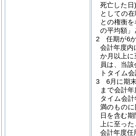
死亡した日
としての在
との権衡を
の平均額」
2
任期が6
会計年度内
か月以上に
員は、当該
トタイム会
3
6月に期
まで会計年
タイム会計
満のものに
日を含む期
上に至った
会計年度任