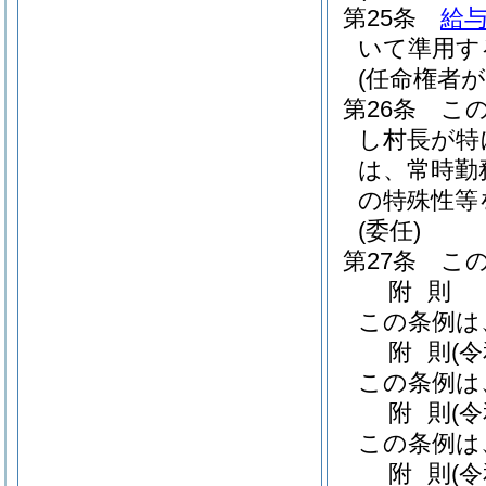
第25条
給与
いて準用す
(任命権者
第26条
こ
し村長が特
は、常時勤
の特殊性等
(委任)
第27条
こ
附
則
この条例は
附
則
(
この条例は
附
則
(
この条例は
附
則
(