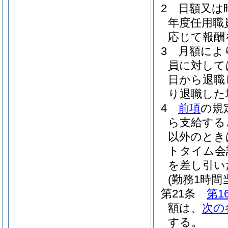
2
日額又は
年度任用職
応じて報酬
3
月額によ
員に対して
日から退職
り退職した
4
前項
の規
ら支給する
以外のとき
トタイム会
を差し引い
(勤務1時間
第21条
第1
額は、
次の
する。