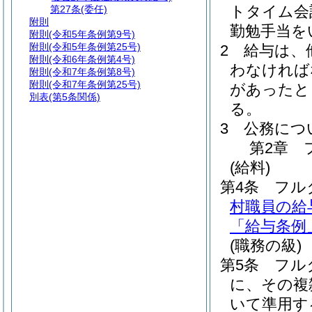
トタイム会
第27条
(委任)
附則
勤勉手当を
附則
(令和5年条例第9号)
附則
(令和5年条例第25号)
2
給与は、
附則
(令和6年条例第4号)
わなければ
附則
(令和7年条例第8号)
附則
(令和7年条例第25号)
があったと
別表
(第5条関係)
る。
3
公務につ
第2章
(給料)
第4条
フル
村職員の給
「給与条例
(職務の級)
第5条
フル
に、その複
いて準用す