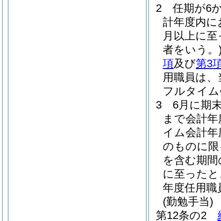
2
任期が6
計年度内に
月以上に至
者をいう。
項
及び
第3
用職員は、
フルタイム
3
6月に期
まで会計年
イム会計年
のものに限
を含む期間
に至ったと
年度任用職
(勤勉手当)
第12条の2