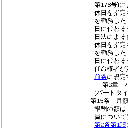
第178号)
に
休日を指定
を勤務した
日に代わる
日法による
休日を指定
を勤務した
日に代わる
任命権者が
前条
に規定
第3章
(パートタ
第15条
月
報酬の額は
員について
第2条第1項