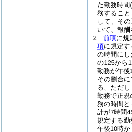
た勤務時間
務すること
して、その
いて、報酬
2
前項
に規
項
に規定す
の時間にし
の125から
勤務が午後
その割合に1
る。
ただし
勤務で正規
務の時間と
計が7時間
規定する勤務
午後10時