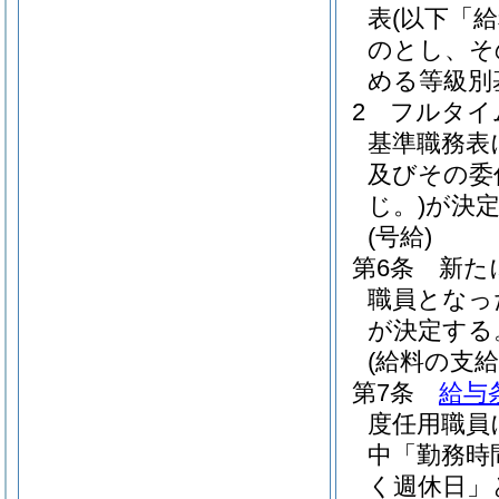
表
(以下「
のとし、そ
める等級別
2
フルタイ
基準職務表
及びその委
じ。)
が決
(号給)
第6条
新た
職員となっ
が決定する
(給料の支給
第7条
給与
度任用職員
中「勤務時
く週休日」