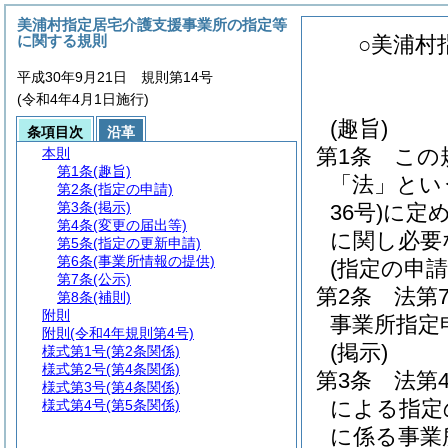
美浦村指定居宅介護支援事業所の指定等
に関する規則
○美浦村
平成30年9月21日 規則第14号
(令和4年4月1日施行)
(趣旨)
条項目次
沿革
第1条
この
本則
第1条
(趣旨)
「法」とい
第2条
(指定の申請)
第3条
(掲示)
36号)
に定
第4条
(変更の届出等)
に関し必要
第5条
(指定の更新申請)
第6条
(事業所情報の提供)
(指定の申請
第7条
(公示)
第2条
法第
第8条
(補則)
附則
事業所指定
附則
(令和4年規則第4号)
(掲示)
様式第1号
(第2条関係)
様式第2号
(第4条関係)
第3条
法第
様式第3号
(第4条関係)
による指定
様式第4号
(第5条関係)
に係る事業