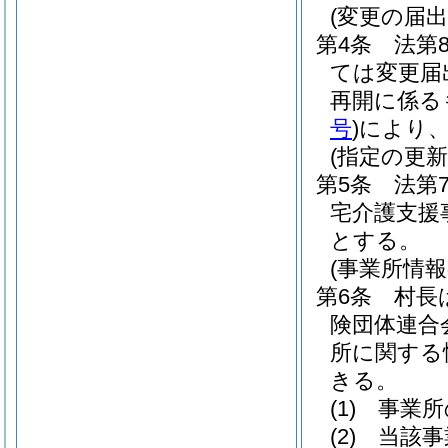
(変更の届出
第4条
法第
ては変更届
再開に係る
号
)
により
(指定の更新
第5条
法第
宅介護支援
とする。
(事業所情報
第6条
村長
険団体連合
所に関する
きる。
(1)
事業所
(2)
当該事