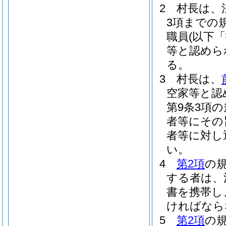
2
村長は、
3項までの
職員
(以下
等と認めら
る。
3
村長は、
空家等と認
第9条3項
者等にその
者等に対し
い。
4
第2項
の
する者は、
書を携帯し
ければなら
5
第2項
の