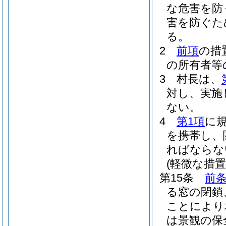
な危害を防
害を防ぐた
る。
2
前項
の措
の所有者等
3
村長は、
対し、実施
ない。
4
第1項
に
を携帯し、
ればならな
(軽微な措置
第15条
前
る窓の閉鎖
ことにより
は景観の保