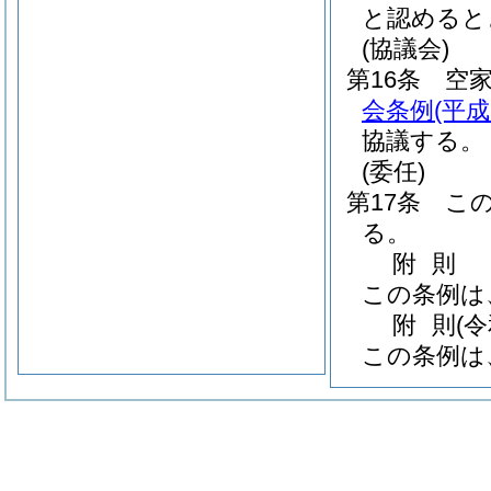
と認めると
(協議会)
第16条
空
会条例
(平
協議する。
(委任)
第17条
こ
る。
附
則
この条例は
附
則
(
この条例は