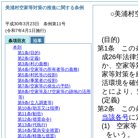
美浦村空家等対策の推進に関する条例
○美浦村
平成30年3月23日 条例第11号
(令和7年4月1日施行)
(目的)
条項目次
沿革
第1条
この
本則
第1条
(目的)
成26年法律
第2条
(定義)
第3条
(村の責務)
か、空家等
第4条
(空家等の所有者等の責務)
家等対策を
第5条
(村民等の役割)
第6条
(事業者の役割)
活環境を確
第7条
(空家等の発生の予防)
とにより、
第8条
(空家等及び空家等の跡地の活用
等)
(定義)
第9条
(立入調査等)
第2条
この
第10条
(助言又は指導)
第11条
(勧告)
当該各号
に
第12条
(措置命令)
(1)
空家等
第13条
(代執行)
第14条
(緊急安全措置)
をいう。
第15条
(軽微な措置)