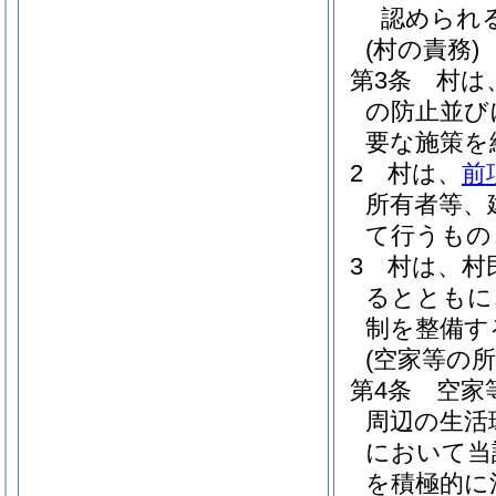
認められ
(村の責務)
第3条
村は
の防止並び
要な施策を
2
村は、
前
所有者等、
て行うもの
3
村は、村
るとともに
制を整備す
(空家等の
第4条
空家
周辺の生活
において当
を積極的に