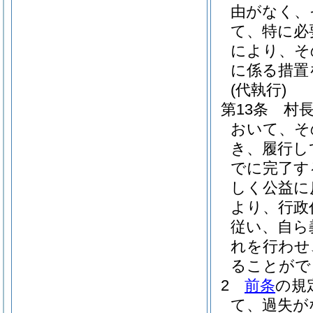
由がなく、
て、特に必
により、そ
に係る措置
(代執行)
第13条
村
おいて、そ
き、履行し
でに完了す
しく公益に
より、行政
従い、自ら
れを行わせ
ることがで
2
前条
の規
て、過失が