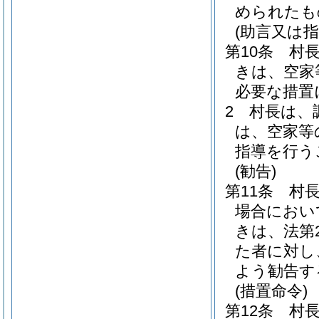
められたも
(助言又は指
第10条
村
きは、空家
必要な措置
2
村長は、
は、空家等
指導を行う
(勧告)
第11条
村
場合におい
きは、法第
た者に対し
よう勧告す
(措置命令)
第12条
村