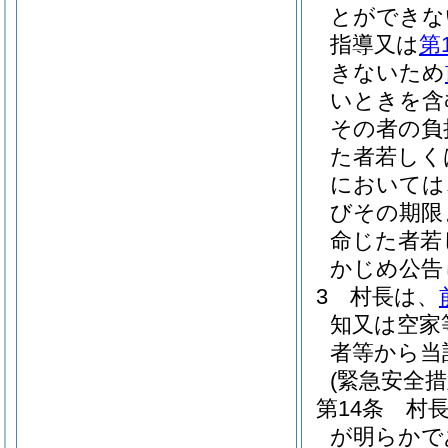
とができな
指導又は
第
きないため
いときを含
その者の負
た者若しく
においては
びその期限
命じた者若
かじめ公告
3
村長は、
知又は空家
者等から当
(緊急安全措
第14条
村
が明らかで