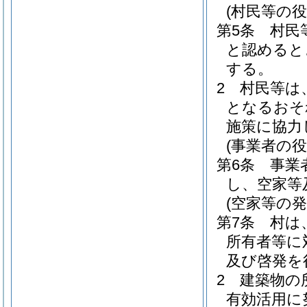
(村民等の役
第5条
村民
と認めると
する。
2
村民等は
となるおそ
施策に協力
(事業者の役
第6条
事業
し、空家等
(空家等の発
第7条
村は
所有者等に
及び啓発を
2
建築物の
有効活用に