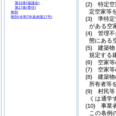
第16条
(協議会)
(2)
特定空
第17条
(委任)
定空家等
附則
附則
(令和7年条例第17号)
(3)
準特定
がある空
(4)
管理不
態にある
(5)
建築物
規定する
(6)
空家等
(7)
空家等
(8)
建築物
所有者等を
(9)
村民等
くは通学
(10)
事業
この条例