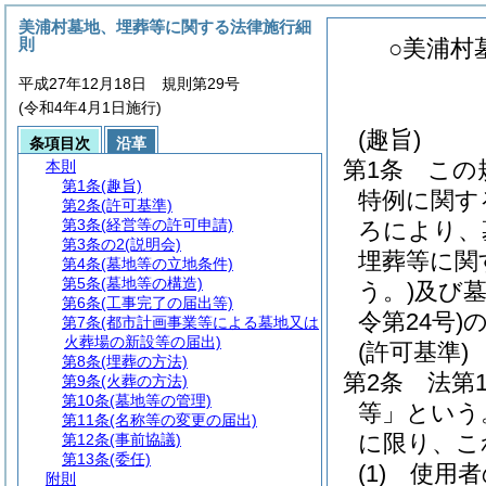
美浦村墓地、埋葬等に関する法律施行細
則
○美浦村
平成27年12月18日 規則第29号
(令和4年4月1日施行)
(趣旨)
条項目次
沿革
第1条
この
本則
第1条
(趣旨)
特例に関す
第2条
(許可基準)
第3条
(経営等の許可申請)
ろにより、
第3条の2
(説明会)
埋葬等に関
第4条
(墓地等の立地条件)
第5条
(墓地等の構造)
う。)
及び
第6条
(工事完了の届出等)
令第24号)
第7条
(都市計画事業等による墓地又は
火葬場の新設等の届出)
(許可基準)
第8条
(埋葬の方法)
第2条
法第
第9条
(火葬の方法)
第10条
(墓地等の管理)
等」という
第11条
(名称等の変更の届出)
に限り、こ
第12条
(事前協議)
第13条
(委任)
(1)
使用者
附則