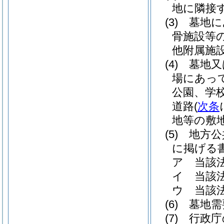
地に隣接
(3)
墓地に
骨施設等
他附属施
(4)
墓地又
場にあっ
公園、学
道路
(
次条
地等の敷
(5)
地方公
に掲げる
ア
当該
イ
当該
ウ
当該
(6)
墓地需
(7)
行政庁