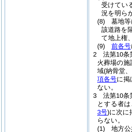
受けてい
況を明ら
(8)
墓地等
該道路を隔
て地上権
(9)
前各号
2
法第10
火葬場の施
域
(納骨堂
項各号
に掲
ない。
3
法第10
とする者は
3号
)
に次に
らない。
(1)
地方公