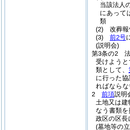
当該法人
にあって
類
(2)
改葬報
(3)
前2号
(説明会)
第3条の2
受けようと
類として、
に行った協
ればならな
2
前項
説明
土地又は建
なう書類を
政区の区長
(墓地等の立