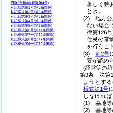
附則
(令和4年規則第4号)
著しく狭
別記様式第1号
(第3条関係)
とき。
別記様式第2号
(第3条関係)
別記様式第3号
(第3条関係)
(2)
地方公
別記様式第4号
(第6条関係)
ない場合
別記様式第5号
(第7条関係)
別記様式第6号
(第11条関係)
律第126号
別記様式第7号
(第12条関係)
住民の墓
別記様式第8号
(第12条関係)
別記様式第9号
(第12条関係)
を行うこ
(3)
前2号
要が認め
(経営等の許
第3条
法第
ようとする
様式第1号
)
しなければ
(1)
墓地等
(2)
墓地等