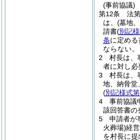
(事前協議)
第12条
法
は、
(墓地
請書
(
別記様
条
に定める
ならない。
2
村長は、
者に対し必
3
村長は、
地、納骨堂
(
別記様式第
4
事前協議
該回答書の
5
申請者が
火葬場)
経営
を村長に提