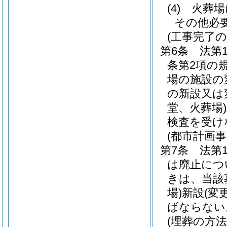
(4)
火葬場
その他必
(工事完了の
第6条
法第
条第2項の
場の施設の
の新設又は
堂、火葬場)
検査を受け
(都市計画
第7条
法第
は廃止につ
きは、当該
場)
新設
(変
ばならない
(埋葬の方法