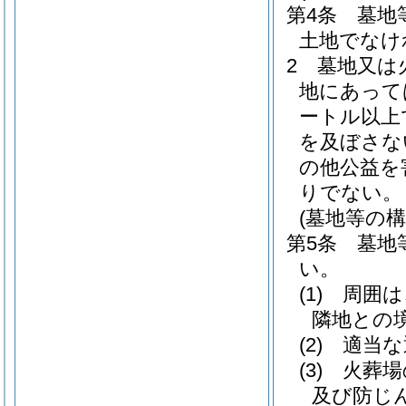
第4条
墓地
土地でなけ
2
墓地又は
地にあって
ートル以上
を及ぼさな
の他公益を
りでない。
(墓地等の構
第5条
墓地
い。
(1)
周囲は
隣地との
(2)
適当な
(3)
火葬場
及び防じ