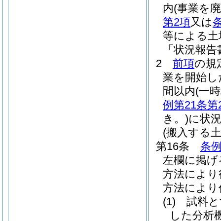
内
(事業を
第2項
又は
等による土
「状況報告
2
前項
の規
業を開始し
間以内
(一
例第21条第
き。)
に状
(搬入する
第16条
条例
左欄に掲げ
方法により
方法により
(1)
試料と
した分析