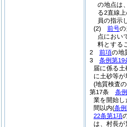
の地点は
る2直線
員の指示
(2)
前号
の
点におい
料とする
2
前項
の地
3
条例第19
届に係る土
に土砂等が
(地質検査の
第17条
条例
業を開始し
間以内
(
条例
22条第1項
は、村長が