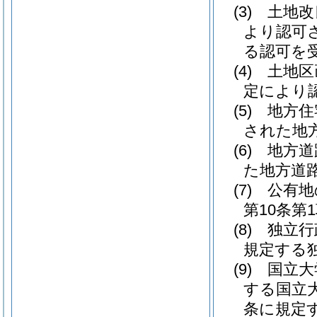
(3)
土地改
より認可
る認可を
(4)
土地区
定により
(5)
地方住
された地
(6)
地方道
た地方道
(7)
公有地
第10条
(8)
独立行
規定する
(9)
国立大
する国立
条に規定