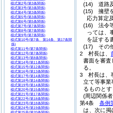
(14)
道路
様式第2号
(第3条関係)
様式第3号
(第3条関係)
(15)
擁壁
様式第4号
(第3条関係)
様式第5号
(第3条関係)
応力算定
様式第6号
(第5条関係)
(16)
法令
様式第7号
(第7条関係)
様式第8号
(第7条関係)
っては、
様式第9号
(第7条関係)
を証する
様式第10号
(第7条、第14条、第17条関
係)
(17)
その
様式第11号
(第7条関係)
2
村長は、
様式第12号
(第7条関係)
様式第13号
(第8条関係)
書面を審査
様式第14号
(第11条関係)
る。
様式第15号
(第12条関係)
様式第16号
(第13条関係)
3
村長は、
様式第17号
(第14条関係)
様式第18号
(第14条関係)
立て等事業
様式第19号
(第14条関係)
るものとす
様式第20号
(第15条関係)
様式第21号
(第17条関係)
(周辺関係者
様式第22号
(第18条関係)
第4条
条例
様式第23号
(第18条関係)
様式第24号
(第19条関係)
は、次に掲
様式第25号
(第20条関係)