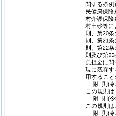
関する条例
民健康保険
村介護保険
村土砂等に
則、第20
則、第21
則、第22
則及び第2
負担金に関
現に残存す
用すること
附
則
(
この規則は
附
則
(
この規則は
附
則
(