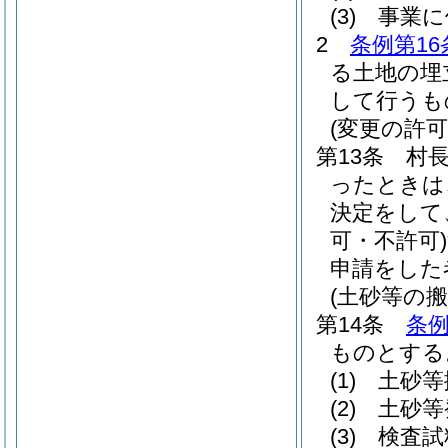
(3)
事業に
2
条例第16
る土地の埋
して行うも
(変更の許可
第13条
村
ったときは
決定をして
可・不許可)
申請をした
(土砂等の搬
第14条
条例
ものとする
(1)
土砂等
(2)
土砂等
(3)
検査試