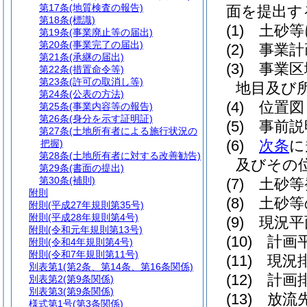
第17条
(地質検査の報告)
面を提出す
第18条
(標識)
(1)
土砂等
第19条
(事業廃止等の届出)
第20条
(事業完了の届出)
(2)
事業計
第21条
(承継の届出)
(3)
事業区
第22条
(措置命令等)
第23条
(許可の取消し等)
地目及び
第24条
(公表の方法)
(4)
位置図
第25条
(事業内容等の報告)
第26条
(身分を示す証明証)
(5)
事前説
第27条
(土地所有者による施行状況の
(6)
次条
に
把握)
第28条
(土地所有者に対する改善勧告)
及びその
第29条
(書面の提出)
第30条
(補則)
(7)
土砂等
附則
(8)
土砂等
附則
(平成27年規則第35号)
附則
(平成28年規則第4号)
(9)
現況平
附則
(令和元年規則第13号)
(10)
計画
附則
(令和4年規則第4号)
附則
(令和7年規則第11号)
(11)
現況
別表第1
(第2条、第14条、第16条関係)
(12)
計画
別表第2
(第9条関係)
別表第3
(第9条関係)
(13)
放流
様式第1号
(第3条関係)