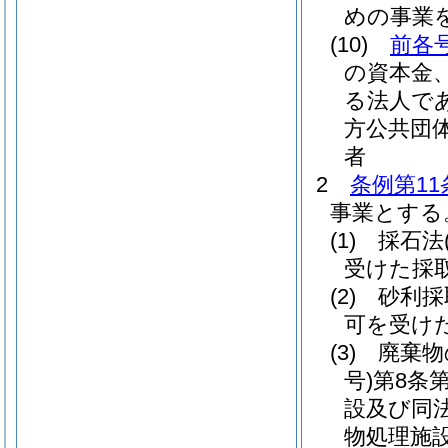
めの事業
(10)
前各
の資本金
る法人で
方公共団
者
2
条例第11
事業とする
(1)
採石法
受けた採
(2)
砂利採
可を受け
(3)
廃棄物
号)
第8条
設及び同
物処理施