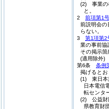
(2)
事業の
と。
2
前項第1
前説明会の
らない。
3
第1項第2
業の事前協
その掲示箇
(適用除外)
第6条
条例
掲げるとお
(1)
東日本
日本電信
転センタ
(2)
公益財
県教育財