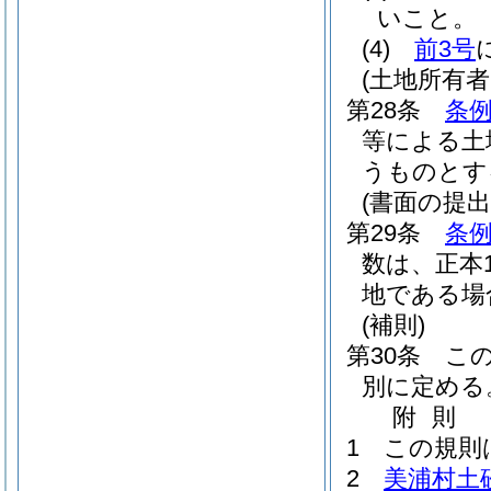
いこと。
(4)
前3号
(土地所有
第28条
条例
等による土
うものとす
(書面の提出
第29条
条
数は、正本
地である場
(補則)
第30条
こ
別に定める
附
則
1
この規則
2
美浦村土