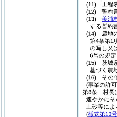
(11)
工程
(12)
誓約
(13)
美浦
する誓約
(14)
農地
第4条第
の写し又は
6号の規
(15)
茨城
基づく農
(16)
その
(事業の許可
第8条
村長
速やかにそ
土砂等によ
(
様式第13