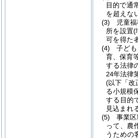
目的で通
を超えな
(3)
児童福
所を設置
可を得た
(4)
子ども
育、保育
する法律
24年法律第
(以下「改
る小規模
する目的で
見込まれ
(5)
事業区
って、農
うための