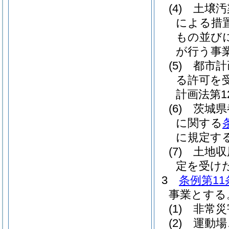
(4)
土壌汚
による措
もの並び
が行う事
(5)
都市計
る許可を
計画法第1
(6)
茨城県
に関する
に規定す
(7)
土地収
定を受け
3
条例第11
事業とする
(1)
非常災
(2)
運動場