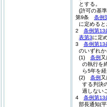
とする。
(許可の基準
第9条
条例
に定めると
2
条例第13
表第3
に定
3
条例第13
のいずれか
(1)
条例
又
の執行を
ら5年を
(2)
条例
又
する判決
過しない
4
条例第13
部長通知
(