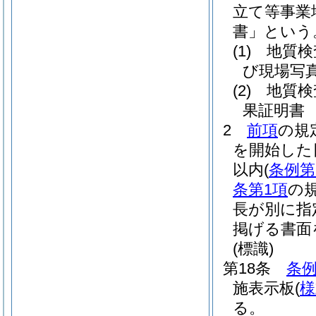
立て等事業
書」という
(1)
地質検
び現場写
(2)
地質検
果証明書
2
前項
の規
を開始した
以内
(
条例第
条第1項
の
長が別に指
掲げる書面
(標識)
第18条
条例
施表示板
(
様
る。