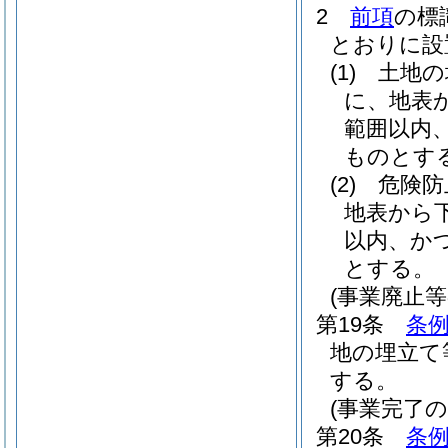
2
前項
の標
とおりに設
(1)
土地の
に、地表か
範囲以内
ものとす
(2)
危険防
地表から下
以内、か
とする。
(事業廃止等
第19条
条例
地の埋立て
する。
(事業完了の
第20条
条例