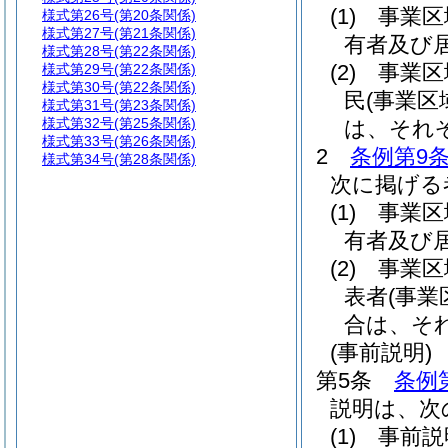
(1)
事業区
様式第26号
(第20条関係)
様式第27号
(第21条関係)
有者及び
様式第28号
(第22条関係)
(2)
事業区
様式第29号
(第22条関係)
様式第30号
(第22条関係)
民
(事業
様式第31号
(第23条関係)
様式第32号
(第25条関係)
は、それ
様式第33号
(第26条関係)
2
条例第9条
様式第34号
(第28条関係)
次に掲げる
(1)
事業区
有者及び
(2)
事業区
表者
(事
合は、そ
(事前説明)
第5条
条例
説明は、次
(1)
事前説