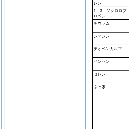
レン
1、3―ジクロロプ
ロペン
チウラム
シマジン
チオベンカルブ
ベンゼン
セレン
ふっ素