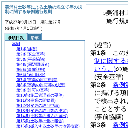
美浦村土砂等による土地の埋立て等の規
制に関する条例施行規則
○美浦村
施行規
平成27年9月19日 規則第27号
(令和7年4月1日施行)
条項目次
沿革
(趣旨)
本則
第1条
(趣旨)
第1条
この
第2条
(安全基準)
第3条
(事前協議)
制に関する
第4条
(周辺関係者)
いう。)
の
第5条
(事前説明)
第6条
(適用除外)
(安全基準)
第7条
(事業の許可申請)
第2条
条例
第8条
(事業の許可等の決定)
第9条
(許可の基準)
に掲げる項
第10条
(施工管理者の要件)
で検出され
第11条
(事業の開始届)
第12条
(変更の許可申請)
こととする
第13条
(変更の許可等の決定)
(事前協議)
第14条
(土砂等の搬入の届出)
第15条
(土砂等の量の報告)
第3条
条例
第16条
(搬入する土砂等の地質検査)