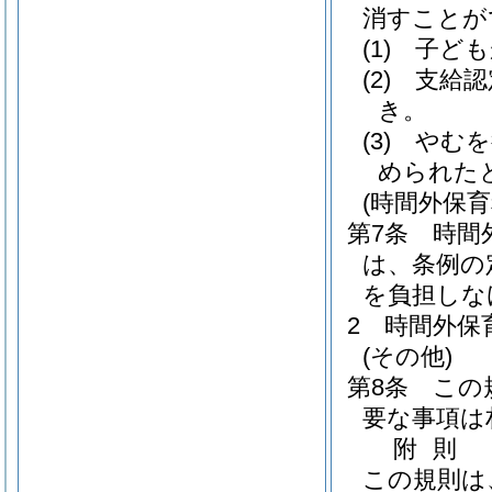
消すことが
(1)
子ども
(2)
支給認
き。
(3)
やむを
められた
(時間外保育
第7条
時間
は、条例の
を負担しな
2
時間外保
(その他)
第8条
この
要な事項は
附
則
この規則は