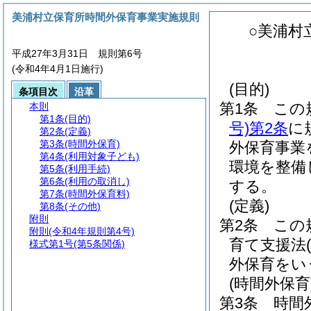
美浦村立保育所時間外保育事業実施規則
○美浦村
平成27年3月31日 規則第6号
(令和4年4月1日施行)
(目的)
条項目次
沿革
第1条
この
本則
第1条
(目的)
号)
第2条
に
第2条
(定義)
第3条
(時間外保育)
外保育事業
第4条
(利用対象子ども)
環境を整備
第5条
(利用手続)
第6条
(利用の取消し)
する。
第7条
(時間外保育料)
(定義)
第8条
(その他)
附則
第2条
この
附則
(令和4年規則第4号)
育て支援法
様式第1号
(第5条関係)
外保育をい
(時間外保育
第3条
時間