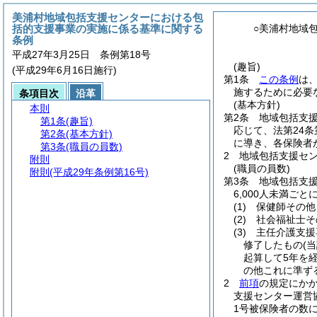
美浦村地域包括支援センターにおける包
括的支援事業の実施に係る基準に関する
○美浦村地域
条例
平成27年3月25日 条例第18号
(趣旨)
(平成29年6月16日施行)
第1条
この条例
は
施するために必要
条項目次
沿革
(基本方針)
本則
第2条
地域包括支
第1条
(趣旨)
応じて、法第24
第2条
(基本方針)
に導き、各保険者
第3条
(職員の員数)
2
地域包括支援セ
附則
(職員の員数)
附則
(平成29年条例第16号)
第3条
地域包括支
6,000人未満
(1)
保健師その他
(2)
社会福祉士そ
(3)
主任介護支援
修了したもの
(
起算して5年を
の他これに準ず
2
前項
の規定にか
支援センター運営
1号被保険者の数