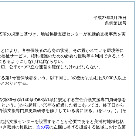
例
平成27年3月25日
条例第18号
6第5項の規定に基づき、地域包括支援センターが包括的支援事業を実
ことにより、各被保険者の心身の状況、その置かれている環境等に
は福祉サービス、権利擁護のための必要な援助等を利用できるよう
できるようにしなければならない。
適切、公平かつ中立な運営を確保しなければならない。
する第1号被保険者をいう。以下同じ。)
の数がおおむね3,000人以上
のとおりとする。
令第36号)
第140条の68第1項に規定する主任介護支援専門員研修を
という。)
から起算して5年を経過した者にあっては、終了日から
介護支援専門員更新研修を修了している者に限る。)
をいう。)
。)そ
域包括支援センターを設置することが必要であると美浦村地域包括
べき職員の員数は、
次の表
の左欄に掲げる担当する区域における第