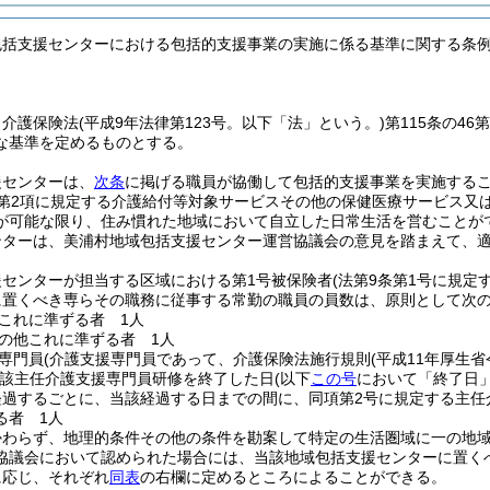
包括支援センターにおける包括的支援事業の実施に係る基準に関する条
、介護保険法
(平成9年法律第123号。以下「法」という。)
第115条の4
な基準を定めるものとする。
援センターは、
次条
に掲げる職員が協働して包括的支援事業を実施する
条第2項に規定する介護給付等対象サービスその他の保健医療サービス又
が可能な限り、住み慣れた地域において自立した日常生活を営むことが
ンターは、美浦村地域包括支援センター運営協議会の意見を踏まえて、
援センターが担当する区域における第1号被保険者
(法第9条第1号に規定
ごとに置くべき専らその職務に従事する常勤の職員の員数は、原則として次
これに準ずる者 1人
の他これに準ずる者 1人
専門員
(介護支援専門員であって、介護保険法施行規則
(平成11年厚生省
当該主任介護支援専門員研修を終了した日
(以下
この号
において「終了日」
経過するごとに、当該経過する日までの間に、同項第2号に規定する主任
る者 1人
かわらず、地理的条件その他の条件を勘案して特定の生活圏域に一の地
協議会において認められた場合には、当該地域包括支援センターに置く
に応じ、それぞれ
同表
の右欄に定めるところによることができる。