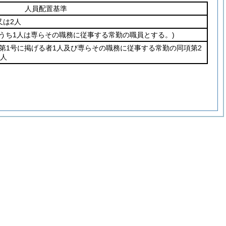
人員配置基準
又は2人
(うち1人は専らその職務に従事する常勤の職員とする。)
第1号に掲げる者1人及び専らその職務に従事する常勤の同項第2
1人